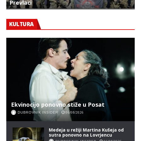
Prevlaci
F
KULTURA
Ekvinocijo ponovno stiže u Posat
DUBROVNIK INSIDER
06/08/2026
Medeja u režiji Martina Kušeja od
sutra ponovno na Lovrjencu