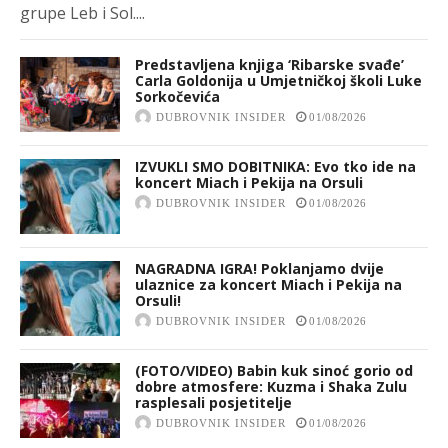
grupe Leb i Sol....
Predstavljena knjiga ‘Ribarske svađe’
Carla Goldonija u Umjetničkoj školi Luke
Sorkočevića
DUBROVNIK INSIDER
01/08/2026
IZVUKLI SMO DOBITNIKA: Evo tko ide na
koncert Miach i Pekija na Orsuli
DUBROVNIK INSIDER
01/08/2026
NAGRADNA IGRA! Poklanjamo dvije
ulaznice za koncert Miach i Pekija na
Orsuli!
DUBROVNIK INSIDER
01/08/2026
(FOTO/VIDEO) Babin kuk sinoć gorio od
dobre atmosfere: Kuzma i Shaka Zulu
rasplesali posjetitelje
DUBROVNIK INSIDER
01/08/2026