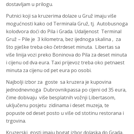
dostavljam u prilogu.
Putnici koji sa kruzerima dolaze u Gruž imaju više
mogućnosti kako od Terminala Gruž, tj. Autobusnoga
kolodvora doći do Pila i Grada. Udaljenost Terminal
Gruž – Pile je 3 kilometra, bez ijednoga skalina , za
što pješke treba oko četrdeset minuta. Libertas sa
više linija vozi preko Boninova do Pila za deset minuta
i cijenu od dva eura. Taxi prijevoz treba oko petnaest
minuta za cijenu od pet eura po osobi.
Najbolji izbor za goste sa kruzera je kupovina
jednodnevnoga Dubrovnikpassa po cijeni od 35 eura,
čime dobivaju više besplatnih vožnji Libertasom,
uključenu posjetu zidinama i deset muzeja, te
popuste od deset posto u više od stotinu restorana i
trgovina.
Kruzerski gosti imaju bogat izbor dolaska do Grada,