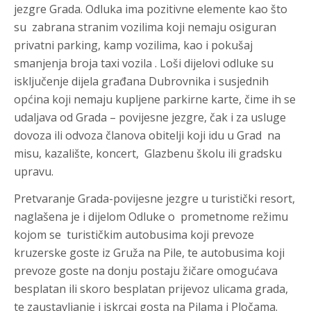
jezgre Grada. Odluka ima pozitivne elemente kao što
su zabrana stranim vozilima koji nemaju osiguran
privatni parking, kamp vozilima, kao i pokušaj
smanjenja broja taxi vozila . Loši dijelovi odluke su
isključenje dijela građana Dubrovnika i susjednih
općina koji nemaju kupljene parkirne karte, čime ih se
udaljava od Grada – povijesne jezgre, čak i za usluge
dovoza ili odvoza članova obitelji koji idu u Grad na
misu, kazalište, koncert, Glazbenu školu ili gradsku
upravu.
Pretvaranje Grada-povijesne jezgre u turistički resort,
naglašena je i dijelom Odluke o prometnome režimu
kojom se turističkim autobusima koji prevoze
kruzerske goste iz Gruža na Pile, te autobusima koji
prevoze goste na donju postaju žičare omogućava
besplatan ili skoro besplatan prijevoz ulicama grada,
te zaustavljanje i iskrcaj gosta na Pilama i Pločama.