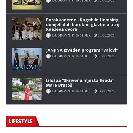
DUBROVNIK INSIDER
06/08/2026
Barokkanerne i Ragnhild Hemsing
donijeli duh barokne glazbe u atrij
Kneževa dvora
DUBROVNIK INSIDER
05/08/2026
JANJINA Izveden program “Valovi”
DUBROVNIK INSIDER
05/08/2026
Izložba “Skrivena mjesta Grada”
Mare Bratoš
DUBROVNIK INSIDER
04/08/2026
LIFESTYLE