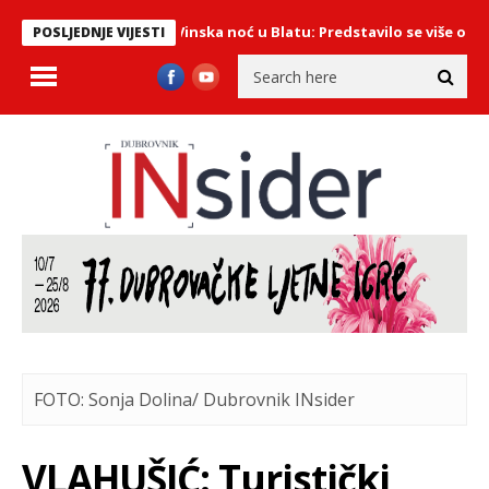
Održana Vinska noć u Blatu: Predstavilo se više od 50 vinara
POSLJEDNJE VIJESTI
FOTO: Sonja Dolina/ Dubrovnik INsider
VLAHUŠIĆ: Turistički