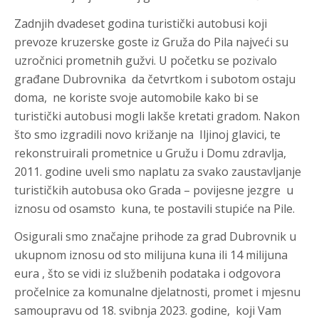
Zadnjih dvadeset godina turistički autobusi koji
prevoze kruzerske goste iz Gruža do Pila najveći su
uzročnici prometnih gužvi. U početku se pozivalo
građane Dubrovnika da četvrtkom i subotom ostaju
doma, ne koriste svoje automobile kako bi se
turistički autobusi mogli lakše kretati gradom. Nakon
što smo izgradili novo križanje na Iljinoj glavici, te
rekonstruirali prometnice u Gružu i Domu zdravlja,
2011. godine uveli smo naplatu za svako zaustavljanje
turističkih autobusa oko Grada – povijesne jezgre u
iznosu od osamsto kuna, te postavili stupiće na Pile.
Osigurali smo značajne prihode za grad Dubrovnik u
ukupnom iznosu od sto milijuna kuna ili 14 milijuna
eura , što se vidi iz službenih podataka i odgovora
pročelnice za komunalne djelatnosti, promet i mjesnu
samoupravu od 18. svibnja 2023. godine, koji Vam