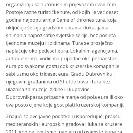
organiziraju sa autobusnim prijevozom i vodičem.
Postoje razne turističke ture, od kojih je već deset
godina najpopularnija Game of thrones tura, koja
uključuje šetnju gradskim ulicama i lokacijama
snimanja najpoznatije svjetske serije, bez posjeta
ijednome muzeju ili zidinama. Tura se prosječno
naplaćuje oko pedeset eura. Lokalnim agencijama,
autobuserima, vodičima pripadne oko petnaestak
eura po svakome gostu dok kruzerske komapanije
sebi uzmu oko trideset eura. Gradu Dubrovniku i
njegovim građanima od Shuttle busa i tura bez
ulaznica za muzeje, zidine ili kupovine
Dubrovnikpassa pripadne manje od pola eura ili oko
dva posto cijene koje gost plati kruzerskoj kompaniji.
Znajući za ove javne podatke i uspoređujući praksu
mediteranskih i europskih gradova i luka za kruzere
2011. godine uveli smo naplatu od osamsto kuna za