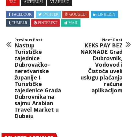
TAG
AUTOBUSI
VLAHUŠIĆ
FACEBOOK
TWITTER
GOOGLE+
LINKEDIN
TUMBLR
PINTEREST
MAIL
Previous Post
Next Post
Nastup
KEKS PAY BEZ
Turističke
NAKNADE Grad
zajednice
Dubrovnik,
Dubrovačko-
Vodovod i
neretvanske
Čistoća uveli
županije I
uslugu plaćanja
Turističke
računa
zajedenice Grada
aplikacijom
Dubrovnika na
sajmu Arabian
Travel Market u
Dubaiu