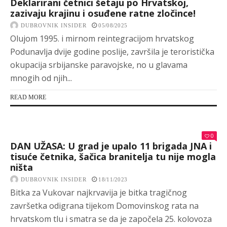
Deklarirani četnici šetaju po Hrvatskoj,
zazivaju krajinu i osuđene ratne zločince!
DUBROVNIK INSIDER
05/08/2025
Olujom 1995. i mirnom reintegracijom hrvatskog
Podunavlja dvije godine poslije, završila je teroristička
okupacija srbijanske paravojske, no u glavama
mnogih od njih...
READ MORE
0
DAN UŽASA: U grad je upalo 11 brigada JNA i
tisuće četnika, šačica branitelja tu nije mogla
ništa
DUBROVNIK INSIDER
18/11/2023
Bitka za Vukovar najkrvavija je bitka tragičnog
završetka odigrana tijekom Domovinskog rata na
hrvatskom tlu i smatra se da je započela 25. kolovoza