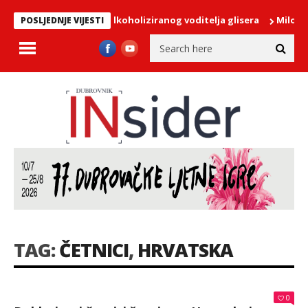
 Šipanu zaustavila alkoholiziranog voditelja glisera
Miloslavić:
POSLJEDNJE VIJESTI
TAG:
ČETNICI
,
HRVATSKA
0