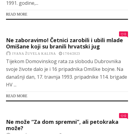
1991. godine,...
READ MORE
0
Ne zaboravimo! Četnici zarobili i ubili mlade
Omišane koji su branili hrvatski jug
IVANA ŽUVELA KALINA
17/04/2023
Tijekom Domovinskog rata za slobodu Dubrovnika
svoje živote dalo je i 16 pripadnika Omiške bojne. Na
današnji dan, 17. travnja 1993. pripadnike 114. brigade
HV ...
READ MORE
0
Ne može “Za dom spremni”, ali petokraka
može?