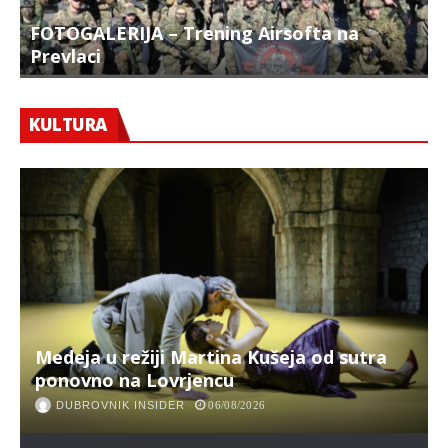
FOTOGALERIJA – Trening Airsofta na
Prevlaci
F
KULTURA
Medeja u režiji Martina Kušeja od sutra
ponovno na Lovrjencu
DUBROVNIK INSIDER
06/08/2026