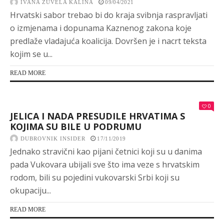
IVANA ŽUVELA KALINA
09/04/2021
Hrvatski sabor trebao bi do kraja svibnja raspravljati
o izmjenama i dopunama Kaznenog zakona koje
predlaže vladajuća koalicija. Dovršen je i nacrt teksta
kojim se u...
READ MORE
0
JELICA I NADA PRESUDILE HRVATIMA S
KOJIMA SU BILE U PODRUMU
DUBROVNIK INSIDER
17/11/2019
Jednako stravični kao pijani četnici koji su u danima
pada Vukovara ubijali sve što ima veze s hrvatskim
rodom, bili su pojedini vukovarski Srbi koji su
okupaciju...
READ MORE