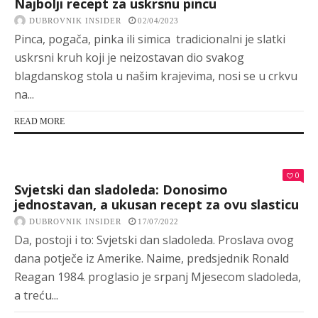
Najbolji recept za uskrsnu pincu
DUBROVNIK INSIDER
02/04/2023
Pinca, pogača, pinka ili simica tradicionalni je slatki
uskrsni kruh koji je neizostavan dio svakog
blagdanskog stola u našim krajevima, nosi se u crkvu
na...
READ MORE
0
Svjetski dan sladoleda: Donosimo
jednostavan, a ukusan recept za ovu slasticu
DUBROVNIK INSIDER
17/07/2022
Da, postoji i to: Svjetski dan sladoleda. Proslava ovog
dana potječe iz Amerike. Naime, predsjednik Ronald
Reagan 1984. proglasio je srpanj Mjesecom sladoleda,
a treću...