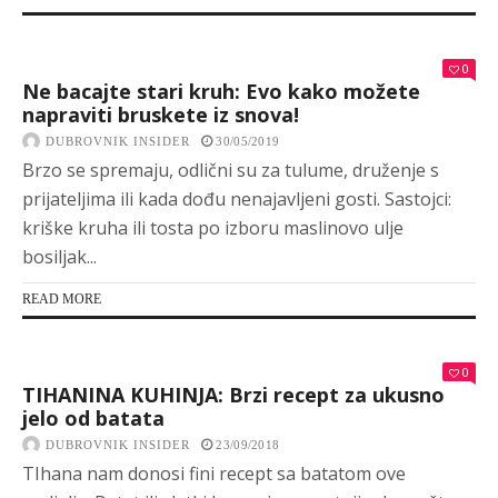
0
Ne bacajte stari kruh: Evo kako možete
napraviti bruskete iz snova!
DUBROVNIK INSIDER
30/05/2019
Brzo se spremaju, odlični su za tulume, druženje s
prijateljima ili kada dođu nenajavljeni gosti. Sastojci:
kriške kruha ili tosta po izboru maslinovo ulje
bosiljak...
READ MORE
0
TIHANINA KUHINJA: Brzi recept za ukusno
jelo od batata
DUBROVNIK INSIDER
23/09/2018
TIhana nam donosi fini recept sa batatom ove