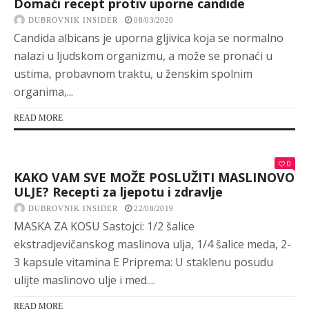
Domaći recept protiv uporne candide
DUBROVNIK INSIDER
08/03/2020
Candida albicans je uporna gljivica koja se normalno
nalazi u ljudskom organizmu, a može se pronaći u
ustima, probavnom traktu, u ženskim spolnim
organima,...
READ MORE
0
KAKO VAM SVE MOŽE POSLUŽITI MASLINOVO
ULJE? Recepti za ljepotu i zdravlje
DUBROVNIK INSIDER
22/08/2019
MASKA ZA KOSU Sastojci: 1/2 šalice
ekstradjevičanskog maslinova ulja, 1/4 šalice meda, 2-
3 kapsule vitamina E Priprema: U staklenu posudu
ulijte maslinovo ulje i med....
READ MORE