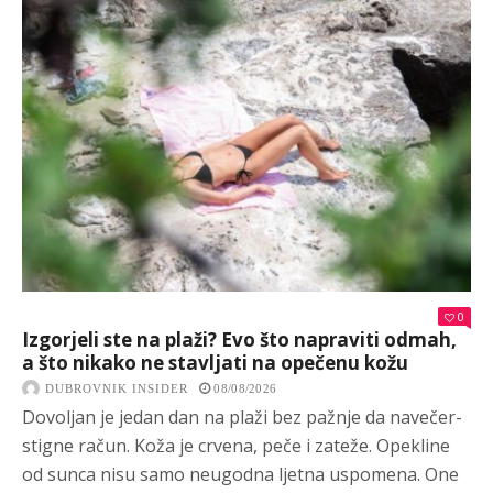
0
Izgorjeli ste na plaži? Evo što napraviti odmah,
a što nikako ne stavljati na opečenu kožu
DUBROVNIK INSIDER
08/08/2026
Dovoljan je jedan dan na plaži bez pažnje da navečer-
stigne račun. Koža je crvena, peče i zateže. Opekline
od sunca nisu samo neugodna ljetna uspomena. One