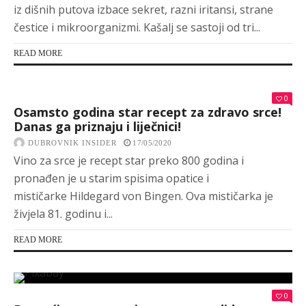
iz dišnih putova izbace sekret, razni iritansi, strane
čestice i mikroorganizmi. Kašalj se sastoji od tri...
READ MORE
0
Osamsto godina star recept za zdravo srce!
Danas ga priznaju i liječnici!
DUBROVNIK INSIDER
17/05/2020
Vino za srce je recept star preko 800 godina i
pronađen je u starim spisima opatice i
mističarke Hildegard von Bingen. Ova mističarka je
živjela 81. godinu i...
READ MORE
0