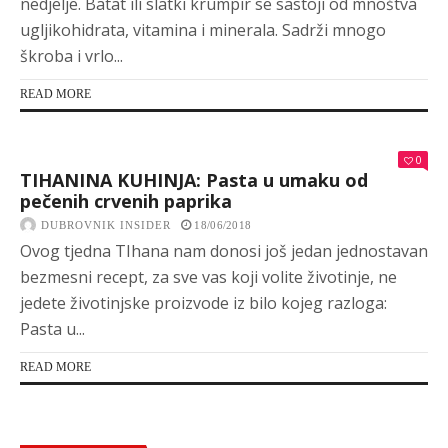
nedjelje. Batat ili slatki krumpir se sastoji od mnoštva
ugljikohidrata, vitamina i minerala. Sadrži mnogo
škroba i vrlo...
READ MORE
0
TIHANINA KUHINJA: Pasta u umaku od
pečenih crvenih paprika
DUBROVNIK INSIDER
18/06/2018
Ovog tjedna TIhana nam donosi još jedan jednostavan
bezmesni recept, za sve vas koji volite životinje, ne
jedete životinjske proizvode iz bilo kojeg razloga:
Pasta u...
READ MORE