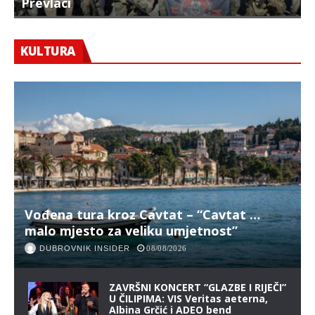
Prevlaci
F
KULTURA
Vođena tura kroz Cavtat – “Cavtat …
malo mjesto za veliku umjetnost”
DUBROVNIK INSIDER
08/08/2026
ZAVRŠNI KONCERT “GLAZBE I RIJEČI”
U ČILIPIMA: VIS Veritas aeterna,
Albina Grčić i ADEO bend