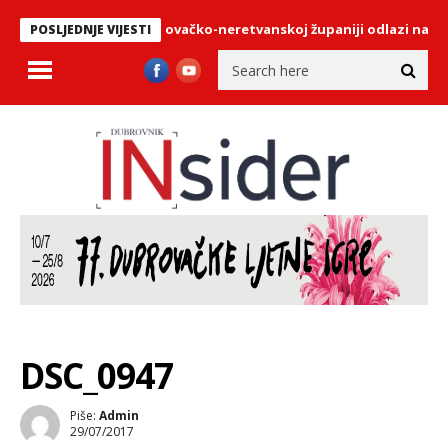
 dio plaće u Dubrovačko-neretvanskoj županiji odlazi na gorivo?
POSLJEDNJE VIJESTI
DSC_0947
Piše:
Admin
29/07/2017