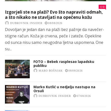
0
Izgorjeli ste na plaži? Evo što napraviti odmah,
a što nikako ne stavljati na opečenu kožu
DUBROVNIK INSIDER
08/08/2026
Dovoljan je jedan dan na plaži bez pažnje da navečer-
stigne račun. Koža je crvena, peče i zateže. Opekline
od sunca nisu samo neugodna ljetna uspomena. One
su...
FOTO – Bebek rasplesao lapadsku
publiku
MARO BOŠNJAK
08/08/2026
Marko Kutlić u nedjelju nastupa na
Orsuli
DUBROVNIK INSIDER
07/08/2026