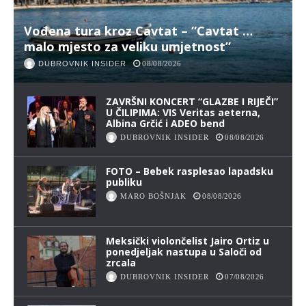
Vođena tura kroz Cavtat – “Cavtat …
malo mjesto za veliku umjetnost”
DUBROVNIK INSIDER
08/08/2026
ZAVRŠNI KONCERT “GLAZBE I RIJEČI”
U ČILIPIMA: VIS Veritas aeterna,
Albina Grčić i ADEO bend
DUBROVNIK INSIDER
08/08/2026
FOTO – Bebek rasplesao lapadsku
publiku
MARO BOŠNJAK
08/08/2026
Meksički violončelist Jairo Ortiz u
ponedjeljak nastupa u Saloči od
zrcala
DUBROVNIK INSIDER
07/08/2026