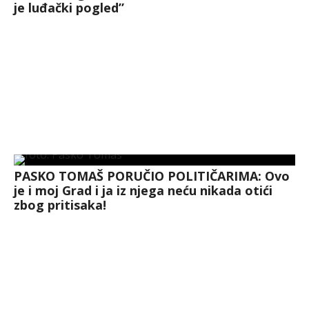
je luđački pogled”
PASKO TOMAŠ PORUČIO POLITIČARIMA: Ovo
je i moj Grad i ja iz njega neću nikada otići
zbog pritisaka!