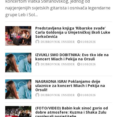
koncertom Vlatka Stefanovskog, jednog od
najcjenjenijih svjetskih gitarista i osnivača legendarne
grupe Leb i Sol....
Predstavljena knjiga ‘Ribarske svađe’
Carla Goldonija u Umjetničkoj školi Luke
Sorkočevića
DUBROVNIK INSIDER
01/08/2026
IZVUKLI SMO DOBITNIKA: Evo tko ide na
koncert Miach i Pekija na Orsuli
DUBROVNIK INSIDER
01/08/2026
NAGRADNA IGRA! Poklanjamo dvije
ulaznice za koncert Miach i Pekija na
Orsuli!
DUBROVNIK INSIDER
01/08/2026
(FOTO/VIDEO) Babin kuk sinoć gorio od
dobre atmosfere: Kuzma i Shaka Zulu
rasplesali posjetitelje