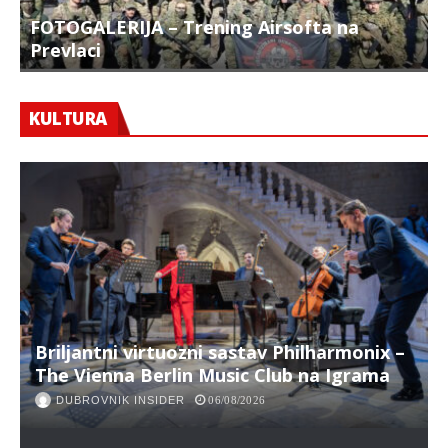
FOTOGALERIJA – Trening Airsofta na
Prevlaci
F
KULTURA
Briljantni virtuozni sastav Philharmonix –
The Vienna Berlin Music Club na Igrama
DUBROVNIK INSIDER
06/08/2026