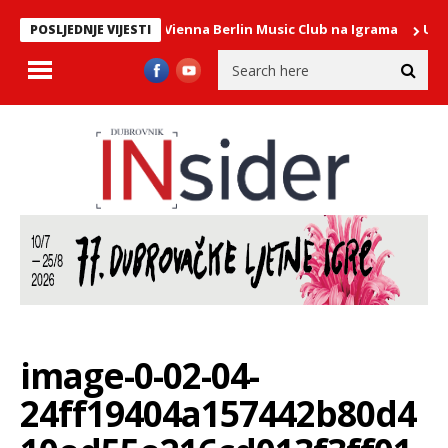
harmonix – The Vienna Berlin Music Club na Igrama
U PONEDJELJAK
POSLJEDNJE VIJESTI
image-0-02-04-
24ff19404a157442b80d4