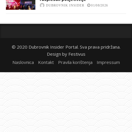
DUBROVNIK INSIDER
01/08/2026
© 2020 Dubrovnik Insider Portal. Sva prava pridržana.
Design by
Festivus
Naslovnica
Kontakt
Pravila korištenja
Impressum