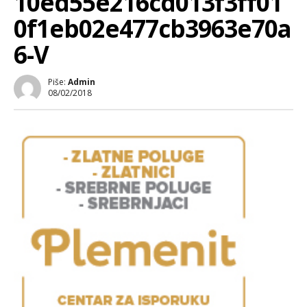
10ed55e216cd013f3ff01
0f1eb02e477cb3963e70a
6-V
Piše:
Admin
08/02/2018