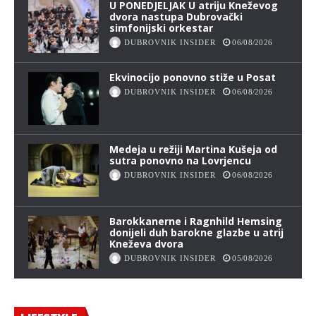
U PONEDJELJAK U atriju Kneževog
dvora nastupa Dubrovački
simfonijski orkestar
DUBROVNIK INSIDER
06/08/2026
Ekvinocijo ponovno stiže u Posat
DUBROVNIK INSIDER
06/08/2026
Medeja u režiji Martina Kušeja od
sutra ponovno na Lovrjencu
DUBROVNIK INSIDER
06/08/2026
Barokkanerne i Ragnhild Hemsing
donijeli duh barokne glazbe u atrij
Kneževa dvora
DUBROVNIK INSIDER
05/08/2026