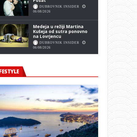
Posat
DUBROVNIK INSIDER
06/08/2026
Medeja u režiji Martina
Kušeja od sutra ponovno
na Lovrjencu
DUBROVNIK INSIDER
06/08/2026
FESTYLE