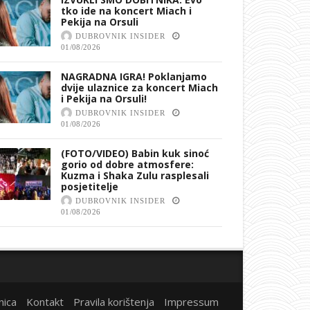
tko ide na koncert Miach i
Pekija na Orsuli
DUBROVNIK INSIDER
01/08/2026
NAGRADNA IGRA! Poklanjamo
dvije ulaznice za koncert Miach
i Pekija na Orsuli!
DUBROVNIK INSIDER
01/08/2026
(FOTO/VIDEO) Babin kuk sinoć
gorio od dobre atmosfere:
Kuzma i Shaka Zulu rasplesali
posjetitelje
DUBROVNIK INSIDER
01/08/2026
nica
Kontakt
Pravila korištenja
Impressum