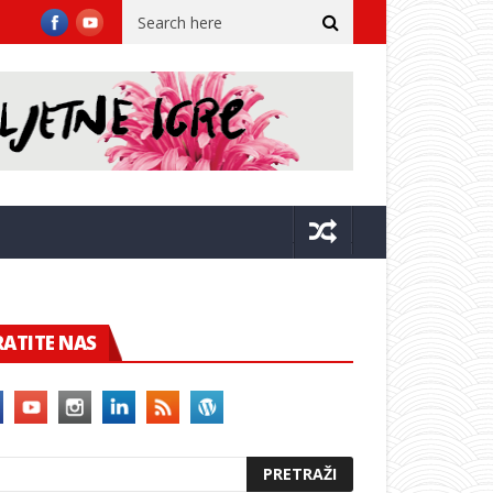
rtuozni sastav Philharmonix – The Vienna Berlin Music Club na Igra
RATITE NAS