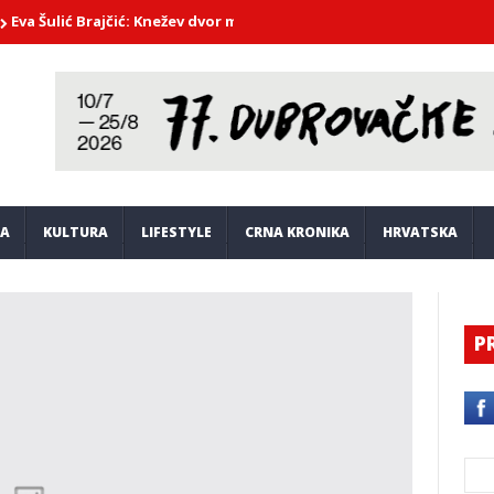
lić Brajčić: Knežev dvor mi je postao kao drugi dom
Briljantni vi
JA
KULTURA
LIFESTYLE
CRNA KRONIKA
HRVATSKA
P