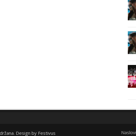
Naslov
idržana. Design by
Festivus