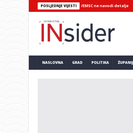
ES NA DUBROVAČKOM PODRUČJU/EMSC ne navodi detalje
Eva Šu
POSLJEDNJE VIJESTI
NASLOVNA
GRAD
POLITIKA
ŽUPANI