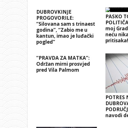
DUBROVKINJE
PASKO T
PROGOVORILE:
POLITIČA
“Silovana sam s trinaest
moj Grad 
godina”, “Zabio me u
neću nika
kantun, imao je luđački
pritisaka
pogled”
“PRAVDA ZA MATKA”:
Održan mirni prosvjed
pred Vila Palmom
POTRES 
DUBROV
PODRUČJ
navodi d