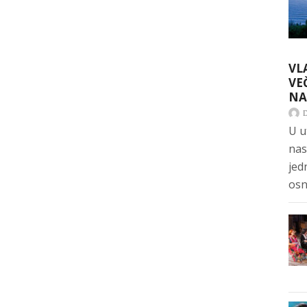
VL
VE
NA
U u
nas
jed
osn