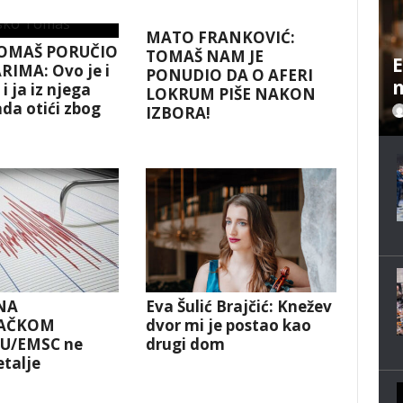
MATO FRANKOVIĆ:
OMAŠ PORUČIO
TOMAŠ NAM JE
E
RIMA: Ovo je i
PONUDIO DA O AFERI
m
i ja iz njega
LOKRUM PIŠE NAKON
da otići zbog
IZBORA!
!
NA
Eva Šulić Brajčić: Knežev
AČKOM
dvor mi je postao kao
U/EMSC ne
drugi dom
etalje