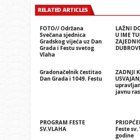
RELATED ARTICLES
FOTO// Održana
LAŽNI D
Svečana sjednica
U IME TU
Gradskog vijeća uz Dan
ZAJEDNI
Grada i Festu svetog
DUBROV
Vlaha
Gradonačelnik čestitao
ZADNJI 
Dan Grada i 1049. Festu
USVAJANJ
upravlja
javnu ra
PROGRAM FESTE
PRIOPĆEN
SV.VLAHA
Feste sv.
godine