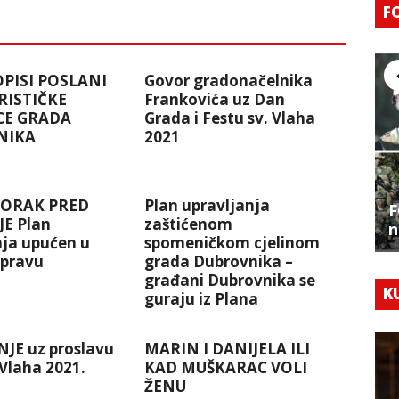
F
OPISI POSLANI
Govor gradonačelnika
RISTIČKE
Frankovića uz Dan
CE GRADA
Grada i Festu sv. Vlaha
NIKA
2021
KORAK PRED
Plan upravljanja
F
E Plan
zaštićenom
n
nja upućen u
spomeničkom cjelinom
spravu
grada Dubrovnika –
građani Dubrovnika se
K
guraju iz Plana
JE uz proslavu
MARIN I DANIJELA ILI
 Vlaha 2021.
KAD MUŠKARAC VOLI
ŽENU