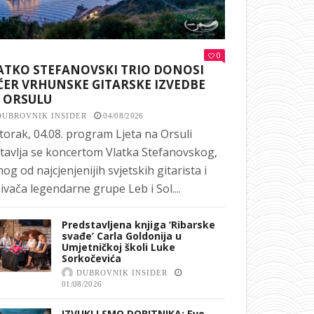
0
ATKO STEFANOVSKI TRIO DONOSI
ČER VRHUNSKE GITARSKE IZVEDBE
 ORSULU
DUBROVNIK INSIDER
04/08/2026
torak, 04.08. program Ljeta na Orsuli
tavlja se koncertom Vlatka Stefanovskog,
nog od najcjenjenijih svjetskih gitarista i
ivača legendarne grupe Leb i Sol....
Predstavljena knjiga ‘Ribarske
svađe’ Carla Goldonija u
Umjetničkoj školi Luke
Sorkočevića
DUBROVNIK INSIDER
01/08/2026
IZVUKLI SMO DOBITNIKA: Evo