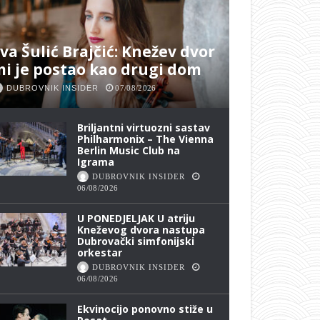
va Šulić Brajčić: Knežev dvor
i je postao kao drugi dom
DUBROVNIK INSIDER
07/08/2026
Briljantni virtuozni sastav
Philharmonix – The Vienna
Berlin Music Club na
Igrama
DUBROVNIK INSIDER
06/08/2026
U PONEDJELJAK U atriju
Kneževog dvora nastupa
Dubrovački simfonijski
orkestar
DUBROVNIK INSIDER
06/08/2026
Ekvinocijo ponovno stiže u