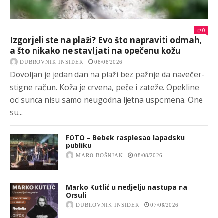
0
Izgorjeli ste na plaži? Evo što napraviti odmah,
a što nikako ne stavljati na opečenu kožu
DUBROVNIK INSIDER
08/08/2026
Dovoljan je jedan dan na plaži bez pažnje da navečer-
stigne račun. Koža je crvena, peče i zateže. Opekline
od sunca nisu samo neugodna ljetna uspomena. One
su...
FOTO – Bebek rasplesao lapadsku
publiku
MARO BOŠNJAK
08/08/2026
Marko Kutlić u nedjelju nastupa na
Orsuli
DUBROVNIK INSIDER
07/08/2026