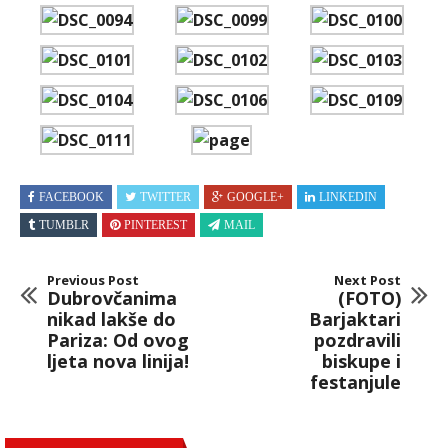
FACEBOOK
TWITTER
GOOGLE+
LINKEDIN
TUMBLR
PINTEREST
MAIL
Previous Post
Next Post
Dubrovčanima
(FOTO)
nikad lakše do
Barjaktari
Pariza: Od ovog
pozdravili
ljeta nova linija!
biskupe i
festanjule