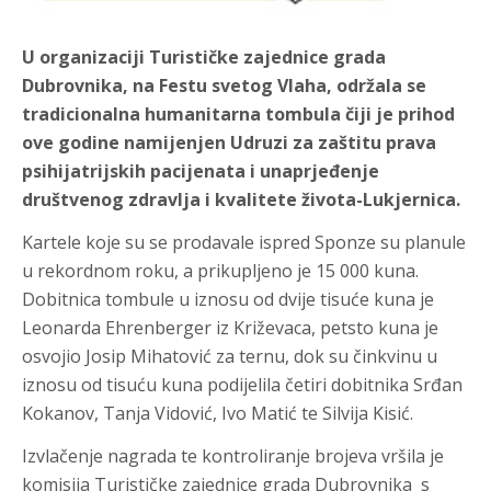
U organizaciji Turističke zajednice grada
Dubrovnika, na Festu svetog Vlaha, održala se
tradicionalna humanitarna tombula čiji je prihod
ove godine namijenjen Udruzi za zaštitu prava
psihijatrijskih pacijenata i unaprjeđenje
društvenog zdravlja i kvalitete života-Lukjernica.
Kartele koje su se prodavale ispred Sponze su planule
u rekordnom roku, a prikupljeno je 15 000 kuna.
Dobitnica tombule u iznosu od dvije tisuće kuna je
Leonarda Ehrenberger iz Križevaca, petsto kuna je
osvojio Josip Mihatović za ternu, dok su činkvinu u
iznosu od tisuću kuna podijelila četiri dobitnika Srđan
Kokanov, Tanja Vidović, Ivo Matić te Silvija Kisić.
Izvlačenje nagrada te kontroliranje brojeva vršila je
komisija Turističke zajednice grada Dubrovnika s