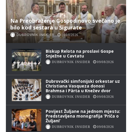
Na Preobraženje Gospodinovo svečano je
bilo kod sestara u Sigurate
DUBROVNIK INSIDER
10/08/2026
Biskup Relota na proslavi Gospe
Snježne u Cavtatu
DUBROVNIK INSIDER
09/08/2026
Dubrovački simfonijski orkestar uz
Christiana Vasqueza donosi
Brahmsa i Pärta u Knežev dvor
DUBROVNIK INSIDER
09/08/2026
Povijest Žuljane na jednom mjestu:
Predstavljena monografija ‘Priča o
Žuljani’
DUBROVNIK INSIDER
09/08/2026