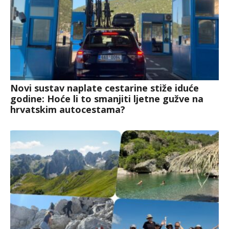
Novi sustav naplate cestarine stiže iduće
godine: Hoće li to smanjiti ljetne gužve na
hrvatskim autocestama?