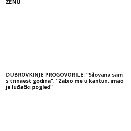
ŽENU
DUBROVKINJE PROGOVORILE: “Silovana sam
s trinaest godina”, “Zabio me u kantun, imao
je luđački pogled”