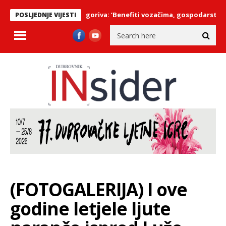
obračunu cijena goriva: ‘Benefiti vozačima, gospodarstvu i građan
POSLJEDNJE VIJESTI
(FOTOGALERIJA) I ove
godine letjele ljute