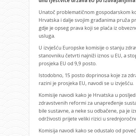
dnu ljestvice država EU po izdvajanjima
Unatoč problematičnom gospodarskom kont
Hrvatska i dalje svojim građanima pruža p
gdje je opseg prava koji se plaća iz obvezn
usluga.
U izvješću Europske komisije o stanju zdravl
stanovniku četvrti najniži iznos u EU, a st
prosjeka EU od 9,9 posto.
Istodobno, 15 posto doprinosa koje za zdr
razini je prosjeka EU, navodi se u izvješću.
Komisije navodi kako je Hrvatska u posljed
zdravstvenih reformi za unapređenje sustav
bile sustavne, a neke su odbačene, pa je izr
održivosti prijete veliki rizici u srednjoro
Komisija navodi kako se odustalo od pove