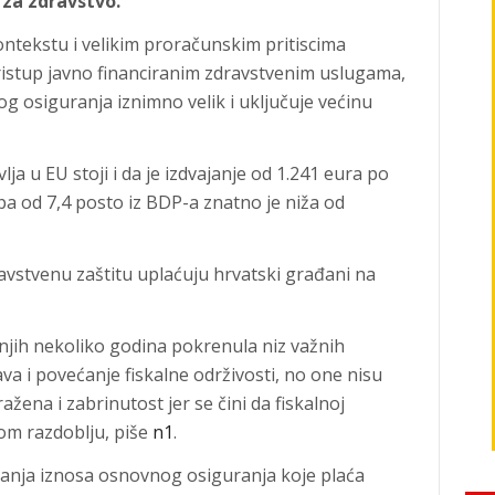
 za zdravstvo.
ekstu i velikim proračunskim pritiscima
ristup javno financiranim zdravstvenim uslugama,
og osiguranja iznimno velik i uključuje većinu
ja u EU stoji i da je izdvajanje od 1.241 eura po
opa od 7,4 posto iz BDP-a znatno je niža od
avstvenu zaštitu uplaćuju hrvatski građani na
njih nekoliko godina pokrenula niz važnih
a i povećanje fiskalne održivosti, no one nisu
ažena i zabrinutost jer se čini da fiskalnoj
čnom razdoblju, piše
n1
.
ćanja iznosa osnovnog osiguranja koje plaća