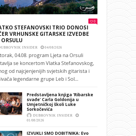
0
ATKO STEFANOVSKI TRIO DONOSI
ČER VRHUNSKE GITARSKE IZVEDBE
 ORSULU
DUBROVNIK INSIDER
04/08/2026
torak, 04.08. program Ljeta na Orsuli
tavlja se koncertom Vlatka Stefanovskog,
nog od najcjenjenijih svjetskih gitarista i
ivača legendarne grupe Leb i Sol....
Predstavljena knjiga ‘Ribarske
svađe’ Carla Goldonija u
Umjetničkoj školi Luke
Sorkočevića
DUBROVNIK INSIDER
01/08/2026
IZVUKLI SMO DOBITNIKA: Evo