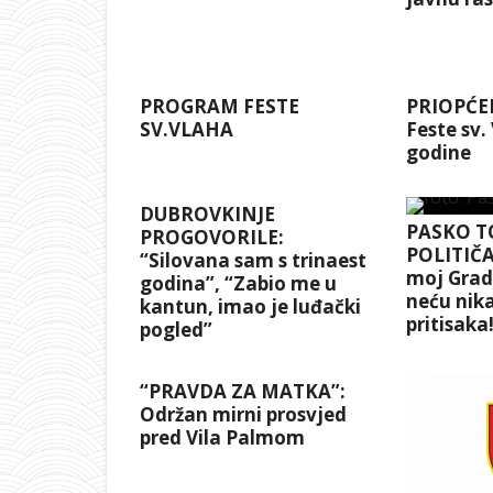
PROGRAM FESTE
PRIOPĆEN
SV.VLAHA
Feste sv.
godine
DUBROVKINJE
PASKO T
PROGOVORILE:
POLITIČA
“Silovana sam s trinaest
moj Grad 
godina”, “Zabio me u
neću nika
kantun, imao je luđački
pritisaka
pogled”
“PRAVDA ZA MATKA”:
Održan mirni prosvjed
pred Vila Palmom