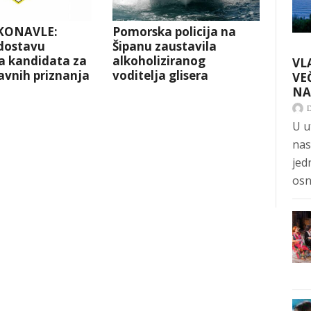
KONAVLE:
Pomorska policija na
 dostavu
Šipanu zaustavila
ga kandidata za
alkoholiziranog
VL
avnih priznanja
voditelja glisera
VE
NA
U u
nas
jed
osn