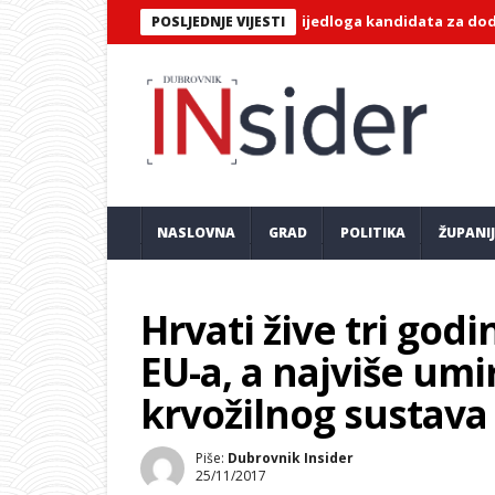
A KONAVLE: Poziv za dostavu prijedloga kandidata za dodjelu javn
POSLJEDNJE VIJESTI
NASLOVNA
GRAD
POLITIKA
ŽUPANI
Hrvati žive tri god
EU-a, a najviše umi
krvožilnog sustava 
Piše:
Dubrovnik Insider
25/11/2017