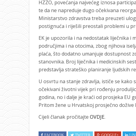
HZZO, povećanja najvećeg iznosa participa
te da ne napreduje dugo očekivana reorgan
Ministarstvo zdravstva treba preuzeti ulo
postignuća i riješili preostali problemi u p
EK je upozorila i na nedostatak liječnika i
područjima i na otocima, zbog njihova isel
plaća, što dodatno umanjuje dostupnost z
stanovnika. Broj liječnika i medicinskih ses
predstavlja strateško planiranje ljudskih r
U osvrtu na stanje zdravlja, ističe se kako
očekivani životni vijek pri rođenju produlji
godina, no i dalje je kraći od prosjeka EU gd
Pritom žene u Hrvatskoj prosječno dožive 
Cijeli članak pročitajte
OVDJE
.
FACEBOOK
TWITTER
GOOGLE+
LIN