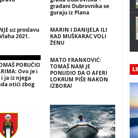
građani Dubrovnika se
guraju iz Plana
JE uz proslavu
MARIN I DANIJELA ILI
 Vlaha 2021.
KAD MUŠKARAC VOLI
ŽENU
MATO FRANKOVIĆ:
OMAŠ PORUČIO
TOMAŠ NAM JE
LI
RIMA: Ovo je i
PONUDIO DA O AFERI
i ja iz njega
LOKRUM PIŠE NAKON
da otići zbog
IZBORA!
!