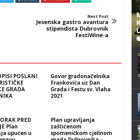
M
Next Post
Jesenska gastro avantura
K
stipendista Dubrovnik
FestiWine-a
OPISI POSLANI
Govor gradonačelnika
RISTIČKE
Frankovića uz Dan
CE GRADA
Grada i Festu sv. Vlaha
NIKA
2021
KORAK PRED
Plan upravljanja
E Plan
zaštićenom
nja upućen u
spomeničkom cjelinom
spravu
grada Dubrovnika –