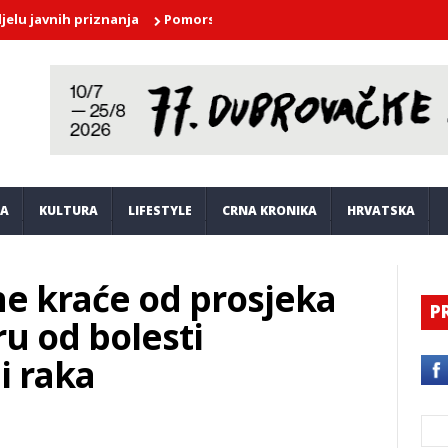
ih priznanja
Pomorska policija na Šipanu zaustavila alkoholizir
JA
KULTURA
LIFESTYLE
CRNA KRONIKA
HRVATSKA
ine kraće od prosjeka
P
ru od bolesti
i raka