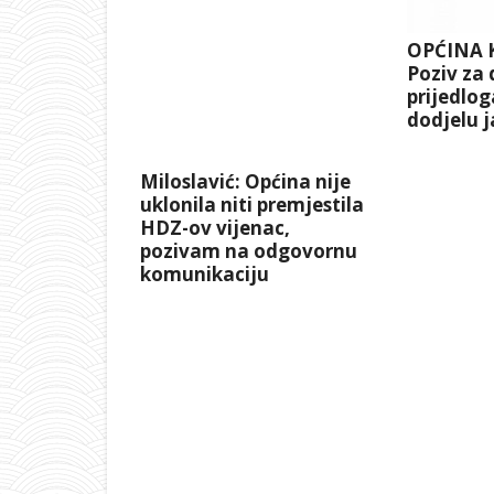
OPĆINA 
Poziv za
prijedlo
dodjelu j
Miloslavić: Općina nije
uklonila niti premjestila
HDZ-ov vijenac,
pozivam na odgovornu
komunikaciju