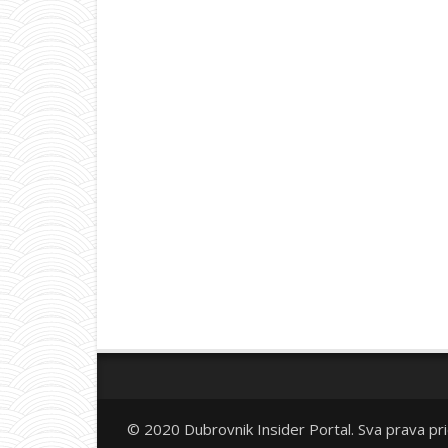
© 2020 Dubrovnik Insider Portal. Sva prava pr