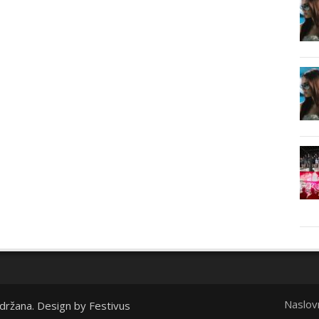
Naslov
idržana. Design by
Festivus