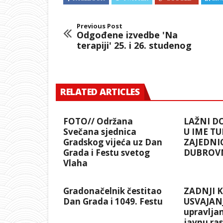
Previous Post
Odgođene izvedbe 'Na
terapiji' 25. i 26. studenog
RELATED ARTICLES
FOTO// Održana
LAŽNI D
Svečana sjednica
U IME TU
Gradskog vijeća uz Dan
ZAJEDNI
Grada i Festu svetog
DUBROV
Vlaha
Gradonačelnik čestitao
ZADNJI 
Dan Grada i 1049. Festu
USVAJANJ
upravlja
javnu ra