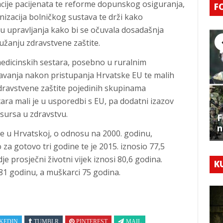
cije pacijenata te reforme dopunskog osiguranja,
F
izacija bolničkog sustava te drži kako
gu upravljanja kako bi se očuvala dosadašnja
ružanju zdravstvene zaštite.
 medicinskih sestara, posebno u ruralnim
javanja nakon pristupanja Hrvatske EU te malih
dravstvene zaštite pojedinih skupinama
tara mali je u usporedbi s EU, pa dodatni izazov
esursa u zdravstvu.
F
n
 se u Hrvatskoj, o odnosu na 2000. godinu,
o za gotovo tri godine te je 2015. iznosio 77,5
je prosječni životni vijek iznosi 80,6 godina.
K
81 godinu, a muškarci 75 godina.
KEDIN
TUMBLR
PINTEREST
MAIL