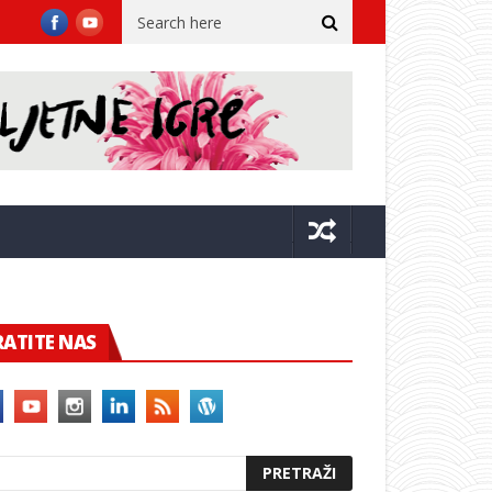
anog voditelja glisera
Miloslavić: Općina nije uklonila niti pre
RATITE NAS