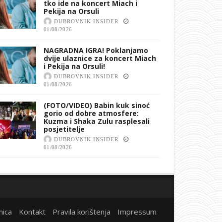
tko ide na koncert Miach i
Pekija na Orsuli
DUBROVNIK INSIDER
01/08/2026
NAGRADNA IGRA! Poklanjamo
dvije ulaznice za koncert Miach
i Pekija na Orsuli!
DUBROVNIK INSIDER
01/08/2026
(FOTO/VIDEO) Babin kuk sinoć
gorio od dobre atmosfere:
Kuzma i Shaka Zulu rasplesali
posjetitelje
DUBROVNIK INSIDER
01/08/2026
nica
Kontakt
Pravila korištenja
Impressum