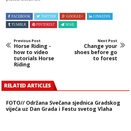
FACEBOOK
TWITTER
GOOGLE+
LINKEDIN
TUMBLR
PINTEREST
MAIL
Previous Post
Next Post
Horse Riding -
Change your
how to video
shoes before go
tutorials Horse
to forest
Riding
RELATED ARTICLES
FOTO// Održana Svečana sjednica Gradskog
vijeća uz Dan Grada i Festu svetog Vlaha