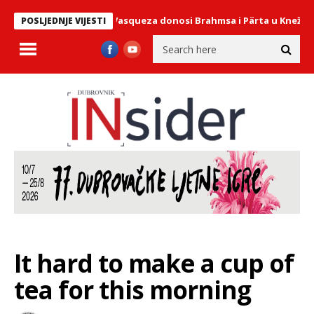
 uz Christiana Vasqueza donosi Brahmsa i Pärta u Knežev dvor
N
POSLJEDNJE VIJESTI
It hard to make a cup of
tea for this morning