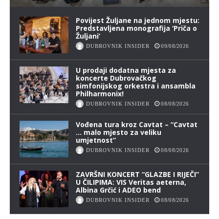
Povijest Žuljane na jednom mjestu:
Predstavljena monografija ‘Priča o
Žuljani’
DUBROVNIK INSIDER
09/08/2026
U prodaji dodatna mjesta za
koncerte Dubrovačkog
simfonijskog orkestra i ansambla
Philharmonix!
DUBROVNIK INSIDER
08/08/2026
Vođena tura kroz Cavtat – “Cavtat
… malo mjesto za veliku
umjetnost”
DUBROVNIK INSIDER
08/08/2026
ZAVRŠNI KONCERT “GLAZBE I RIJEČI”
U ČILIPIMA: VIS Veritas aeterna,
Albina Grčić i ADEO bend
DUBROVNIK INSIDER
08/08/2026