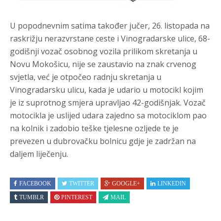
U popodnevnim satima također jučer, 26. listopada na
raskrižju nerazvrstane ceste i Vinogradarske ulice, 68-
godišnji vozač osobnog vozila prilikom skretanja u
Novu Mokošicu, nije se zaustavio na znak crvenog
svjetla, već je otpočeo radnju skretanja u
Vinogradarsku ulicu, kada je udario u motocikl kojim
je iz suprotnog smjera upravljao 42-godišnjak. Vozač
motocikla je uslijed udara zajedno sa motociklom pao
na kolnik i zadobio teške tjelesne ozljede te je
prevezen u dubrovačku bolnicu gdje je zadržan na
daljem liječenju.
FACEBOOK
TWITTER
GOOGLE+
LINKEDIN
TUMBLR
PINTEREST
MAIL