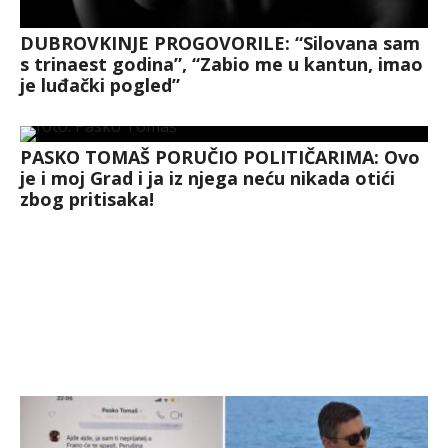
DUBROVKINJE PROGOVORILE: “Silovana sam
s trinaest godina”, “Zabio me u kantun, imao
je luđački pogled”
PASKO TOMAŠ PORUČIO POLITIČARIMA: Ovo
je i moj Grad i ja iz njega neću nikada otići
zbog pritisaka!