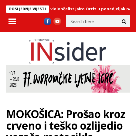
Meksički violončelist Jairo Ortiz u ponedjeljak nastupa u Saloči o
POSLJEDNJE VIJESTI
MOKOŠICA: Prošao kroz
crveno i teško ozlijedio