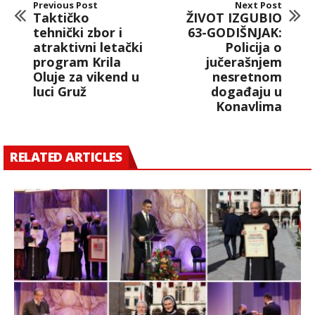
Previous Post
Next Post
Taktičko
ŽIVOT IZGUBIO
tehnički zbor i
63-GODIŠNJAK:
atraktivni letački
Policija o
program Krila
jučerašnjem
Oluje za vikend u
nesretnom
luci Gruž
događaju u
Konavlima
RELATED ARTICLES