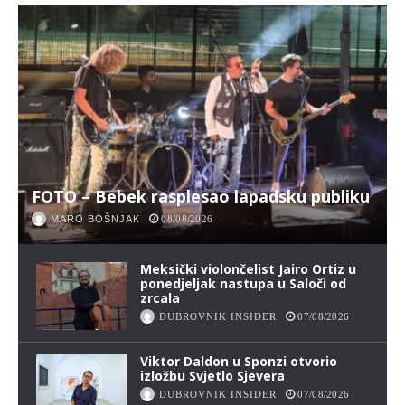
FOTO – Bebek rasplesao lapadsku publiku
MARO BOŠNJAK
08/08/2026
Meksički violončelist Jairo Ortiz u
ponedjeljak nastupa u Saloči od
zrcala
DUBROVNIK INSIDER
07/08/2026
Viktor Daldon u Sponzi otvorio
izložbu Svjetlo Sjevera
DUBROVNIK INSIDER
07/08/2026