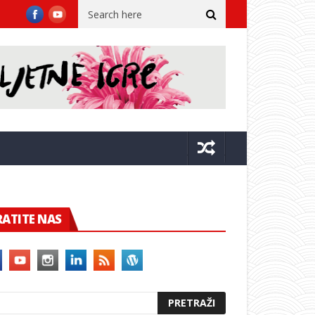
 stupnjeva!
Franković objavio turističke brojke: Dubrovnik u srp
RATITE NAS