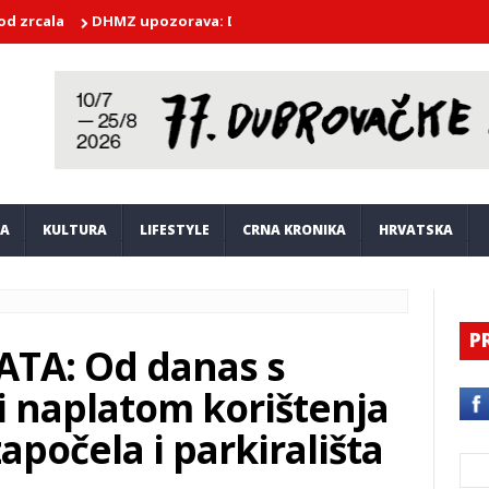
DHMZ upozorava: Dubrovnik očekuju ekstremne vrućine i do 38
JA
KULTURA
LIFESTYLE
CRNA KRONIKA
HRVATSKA
P
ATA: Od danas s
 naplatom korištenja
apočela i parkirališta