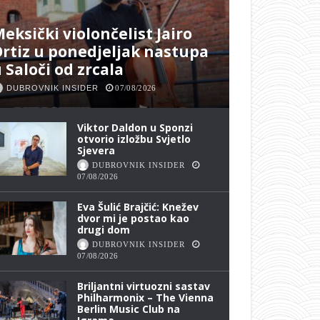
eksički violončelist Jairo
rtiz u ponedjeljak nastupa
 Saloči od zrcala
DUBROVNIK INSIDER
07/08/2026
Viktor Daldon u Sponzi
otvorio izložbu Svjetlo
Sjevera
DUBROVNIK INSIDER
07/08/2026
Eva Šulić Brajčić: Knežev
dvor mi je postao kao
drugi dom
DUBROVNIK INSIDER
07/08/2026
Briljantni virtuozni sastav
Philharmonix – The Vienna
Berlin Music Club na