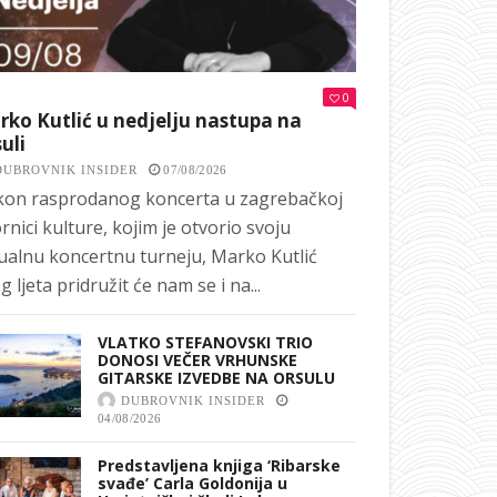
0
ko Kutlić u nedjelju nastupa na
uli
DUBROVNIK INSIDER
07/08/2026
on rasprodanog koncerta u zagrebačkoj
rnici kulture, kojim je otvorio svoju
ualnu koncertnu turneju, Marko Kutlić
g ljeta pridružit će nam se i na...
VLATKO STEFANOVSKI TRIO
DONOSI VEČER VRHUNSKE
GITARSKE IZVEDBE NA ORSULU
DUBROVNIK INSIDER
04/08/2026
Predstavljena knjiga ‘Ribarske
svađe’ Carla Goldonija u