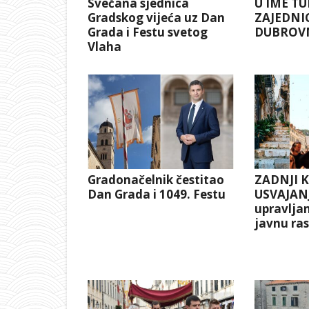
Svečana sjednica
U IME TU
Gradskog vijeća uz Dan
ZAJEDNI
Grada i Festu svetog
DUBROV
Vlaha
Gradonačelnik čestitao
ZADNJI 
Dan Grada i 1049. Festu
USVAJANJ
upravlja
javnu ra