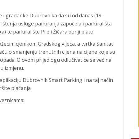
e i građanke Dubrovnika da su od danas (19.
ištenja usluge parkiranja započela i parkirališta
) te parkiralište Pile i Žičara donji plato.
žećim cjenikom Gradskog vijeća, a tvrtka Sanitat
jeću o smanjenju trenutnih cijena na cijene koje su
stopada. O ovom prijedlogu odlučivat će se već na
ru izmjenu.
plikaciju Dubrovnik Smart Parking i na taj način
ršite plaćanja.
oveznicama: