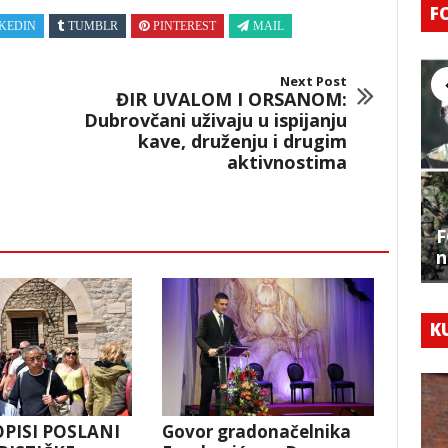
F
KEDIN
TUMBLR
PINTEREST
MAIL
Next Post
ĐIR UVALOM I ORSANOM:
Dubrovčani uživaju u ispijanju
kave, druženju i drugim
aktivnostima
F
n
K
OPISI POSLANI
Govor gradonačelnika