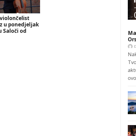
violončelist
iz u ponedjeljak
 Saloči od
Mar
Ors
Nak
Tvo
akt
ovo