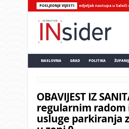
ki violončelist Jairo Ortiz u ponedjeljak nastupa u Saloči od zrcala
POSLJEDNJE VIJESTI
NASLOVNA
GRAD
POLITIKA
ŽUPANI
OBAVIJEST IZ SANIT
regularnim radom i
usluge parkiranja z