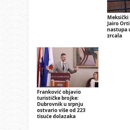
Meksički 
Jairo Ort
nastupa u
zrcala
Franković objavio
turističke brojke:
Dubrovnik u srpnju
ostvario više od 223
tisuće dolazaka