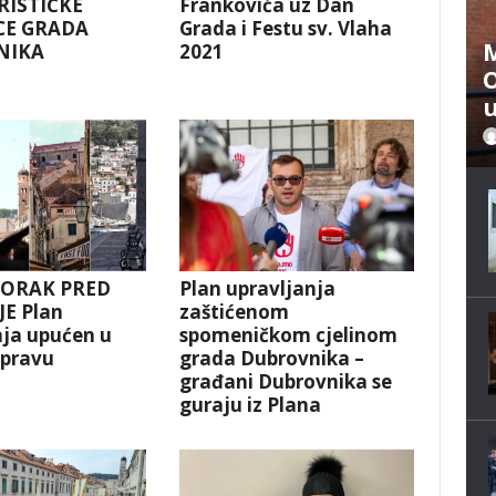
RISTIČKE
Frankovića uz Dan
CE GRADA
Grada i Festu sv. Vlaha
M
NIKA
2021
O
u
KORAK PRED
Plan upravljanja
E Plan
zaštićenom
nja upućen u
spomeničkom cjelinom
spravu
grada Dubrovnika –
građani Dubrovnika se
guraju iz Plana