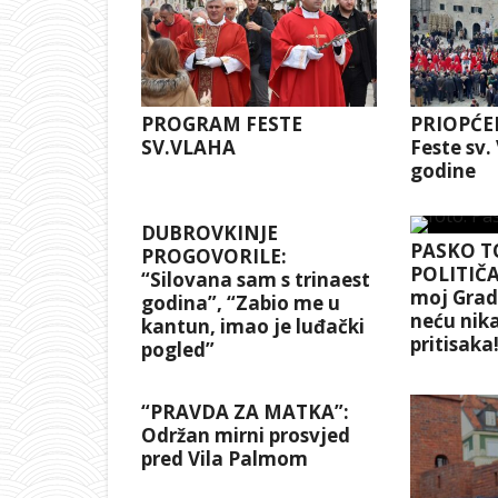
PROGRAM FESTE
PRIOPĆEN
SV.VLAHA
Feste sv.
godine
DUBROVKINJE
PASKO T
PROGOVORILE:
POLITIČA
“Silovana sam s trinaest
moj Grad 
godina”, “Zabio me u
neću nika
kantun, imao je luđački
pritisaka
pogled”
“PRAVDA ZA MATKA”:
Održan mirni prosvjed
pred Vila Palmom