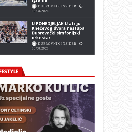
Igrama
DUBROVNIK INSIDER
06/08/2026
U PONEDJELJAK U atriju
Kneževog dvora nastupa
Dubrovački simfonijski
orkestar
DUBROVNIK INSIDER
06/08/2026
FESTYLE