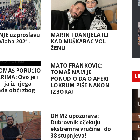
JE uz proslavu
MARIN I DANIJELA ILI
 Vlaha 2021.
KAD MUŠKARAC VOLI
ŽENU
MATO FRANKOVIĆ:
OMAŠ PORUČIO
TOMAŠ NAM JE
LI
RIMA: Ovo je i
PONUDIO DA O AFERI
i ja iz njega
LOKRUM PIŠE NAKON
da otići zbog
IZBORA!
!
DHMZ upozorava:
Dubrovnik očekuju
ekstremne vrućine i do
38 stupnjeva!