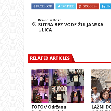
FACEBOOK
TWITTER
GOOGLE+
LIN
Previous Post
SUTRA BEZ VODE ŽULJANSKA
ULICA
RELATED ARTICLES
FOTO// Održana
LAŽNI D