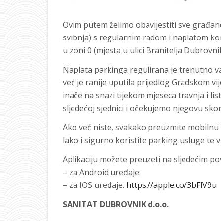
Ovim putem želimo obavijestiti sve građan
svibnja) s regularnim radom i naplatom kor
u zoni 0 (mjesta u ulici Branitelja Dubrovnika
Naplata parkinga regulirana je trenutno va
već je ranije uputila prijedlog Gradskom vi
inače na snazi tijekom mjeseca travnja i li
sljedećoj sjednici i očekujemo njegovu sko
Ako već niste, svakako preuzmite mobilnu a
lako i sigurno koristite parking usluge te v
Aplikaciju možete preuzeti na sljedećim p
– za Android uređaje:
– za IOS uređaje:
https://apple.co/3bFlV9u
SANITAT DUBROVNIK d.o.o.