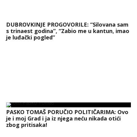
DUBROVKINJE PROGOVORILE: “Silovana sam
s trinaest godina”, “Zabio me u kantun, imao
je luđački pogled”
PASKO TOMAŠ PORUČIO POLITIČARIMA: Ovo
je i moj Grad i ja iz njega neću nikada otići
zbog pritisaka!