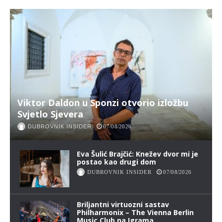
Viktor Daldon u Sponzi otvorio izložbu
Svjetlo Sjevera
DUBROVNIK INSIDER
07/08/2026
Eva Šulić Brajčić: Knežev dvor mi je
postao kao drugi dom
DUBROVNIK INSIDER
07/08/2026
Briljantni virtuozni sastav
Philharmonix – The Vienna Berlin
Music Club na Igrama