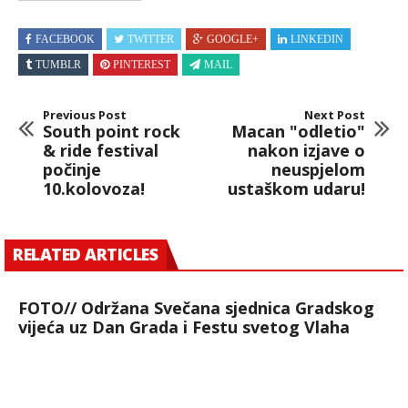
FACEBOOK
TWITTER
GOOGLE+
LINKEDIN
TUMBLR
PINTEREST
MAIL
Previous Post
Next Post
South point rock
Macan "odletio"
& ride festival
nakon izjave o
počinje
neuspjelom
10.kolovoza!
ustaškom udaru!
RELATED ARTICLES
FOTO// Održana Svečana sjednica Gradskog
vijeća uz Dan Grada i Festu svetog Vlaha