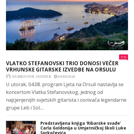
0
VLATKO STEFANOVSKI TRIO DONOSI VEČER
VRHUNSKE GITARSKE IZVEDBE NA ORSULU
DUBROVNIK INSIDER
04/08/2026
U utorak, 04.08. program Ljeta na Orsuli nastavlja se
koncertom Vlatka Stefanovskog, jednog od
najcjenjenijih svjetskih gitarista i osnivača legendarne
grupe Leb i Sol....
Predstavljena knjiga ‘Ribarske svađe’
Carla Goldonija u Umjetničkoj školi Luke
Sorkočevića