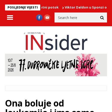
Viktor Daldon u Sponzi otvorio izložbu Svjetlo
POSLJEDNJE VIJESTI
Ona boluje od