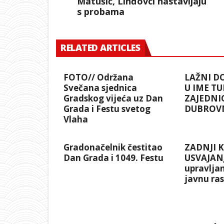
Matušić, Linđovci nastavljaju
s probama
RELATED ARTICLES
FOTO// Održana
LAŽNI D
Svečana sjednica
U IME TU
Gradskog vijeća uz Dan
ZAJEDNI
Grada i Festu svetog
DUBROV
Vlaha
Gradonačelnik čestitao
ZADNJI 
Dan Grada i 1049. Festu
USVAJANJ
upravlja
javnu ra