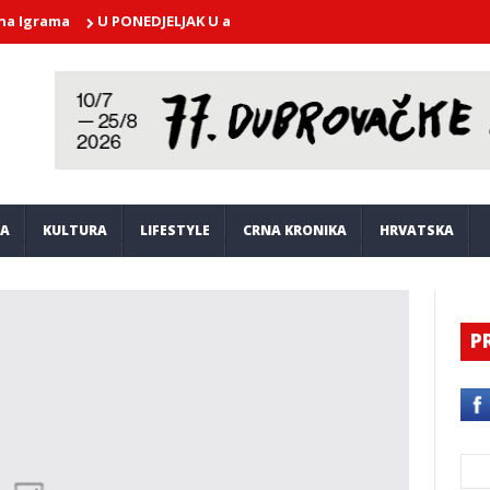
ma
U PONEDJELJAK U atriju Kneževog dvora nastupa Dubrovački s
JA
KULTURA
LIFESTYLE
CRNA KRONIKA
HRVATSKA
P