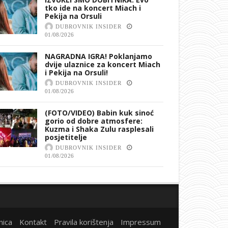
tko ide na koncert Miach i
Pekija na Orsuli
DUBROVNIK INSIDER
01/08/2026
NAGRADNA IGRA! Poklanjamo
dvije ulaznice za koncert Miach
i Pekija na Orsuli!
DUBROVNIK INSIDER
01/08/2026
(FOTO/VIDEO) Babin kuk sinoć
gorio od dobre atmosfere:
Kuzma i Shaka Zulu rasplesali
posjetitelje
DUBROVNIK INSIDER
01/08/2026
nica
Kontakt
Pravila korištenja
Impressum