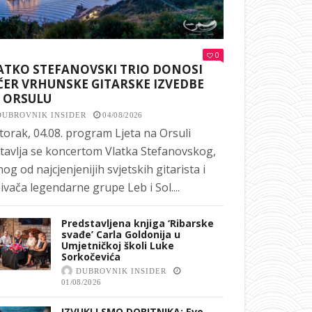
0
ATKO STEFANOVSKI TRIO DONOSI
ČER VRHUNSKE GITARSKE IZVEDBE
 ORSULU
DUBROVNIK INSIDER
04/08/2026
torak, 04.08. program Ljeta na Orsuli
tavlja se koncertom Vlatka Stefanovskog,
nog od najcjenjenijih svjetskih gitarista i
ivača legendarne grupe Leb i Sol....
Predstavljena knjiga ‘Ribarske
svađe’ Carla Goldonija u
Umjetničkoj školi Luke
Sorkočevića
DUBROVNIK INSIDER
01/08/2026
IZVUKLI SMO DOBITNIKA: Evo