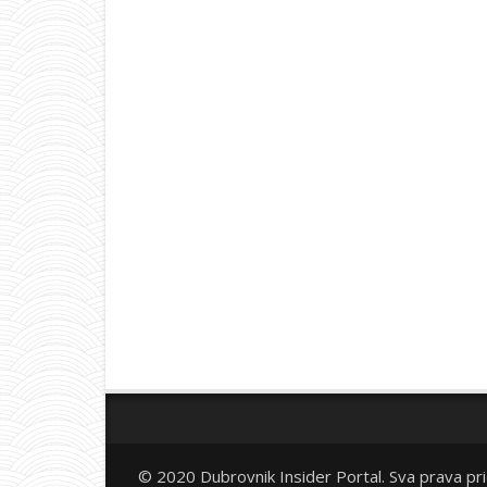
© 2020 Dubrovnik Insider Portal. Sva prava pr