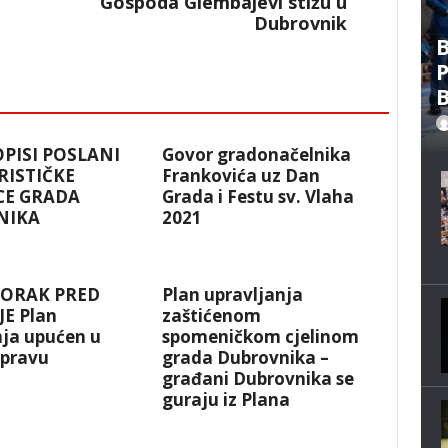
Gospoda Glembajevi stižu u
Dubrovnik
B
P
B
OPISI POSLANI
Govor gradonačelnika
RISTIČKE
Frankovića uz Dan
CE GRADA
Grada i Festu sv. Vlaha
NIKA
2021
KORAK PRED
Plan upravljanja
E Plan
zaštićenom
nja upućen u
spomeničkom cjelinom
spravu
grada Dubrovnika –
građani Dubrovnika se
guraju iz Plana