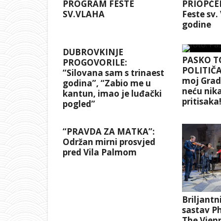
PROGRAM FESTE
PRIOPĆEN
SV.VLAHA
Feste sv.
godine
DUBROVKINJE
PASKO T
PROGOVORILE:
POLITIČA
“Silovana sam s trinaest
moj Grad 
godina”, “Zabio me u
neću nika
kantun, imao je luđački
pritisaka
pogled”
“PRAVDA ZA MATKA”:
Održan mirni prosvjed
pred Vila Palmom
Briljantn
sastav P
The Vienn