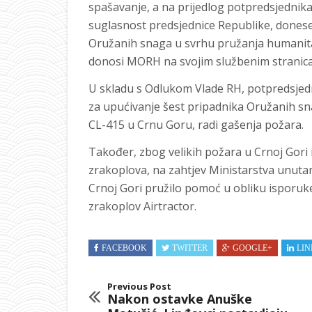
spašavanje, a na prijedlog potpredsjednika
suglasnost predsjednice Republike, dones
Oružanih snaga u svrhu pružanja humanit
donosi MORH na svojim službenim stranic
U skladu s Odlukom Vlade RH, potpredsjedn
za upućivanje šest pripadnika Oružanih s
CL-415 u Crnu Goru, radi gašenja požara.
Također, zbog velikih požara u Crnoj Gori
zrakoplova, na zahtjev Ministarstva unuta
Crnoj Gori pružilo pomoć u obliku isporu
zrakoplov Airtractor.
FACEBOOK
TWITTER
GOOGLE+
LIN
Previous Post
Nakon ostavke Anuške