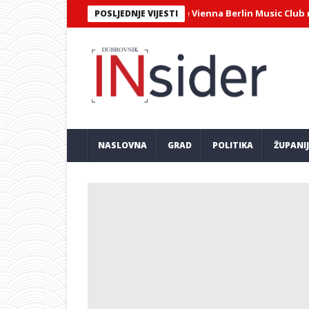
irtuozni sastav Philharmonix – The Vienna Berlin Music Club na Igra
POSLJEDNJE VIJESTI
NASLOVNA
GRAD
POLITIKA
ŽUPANI