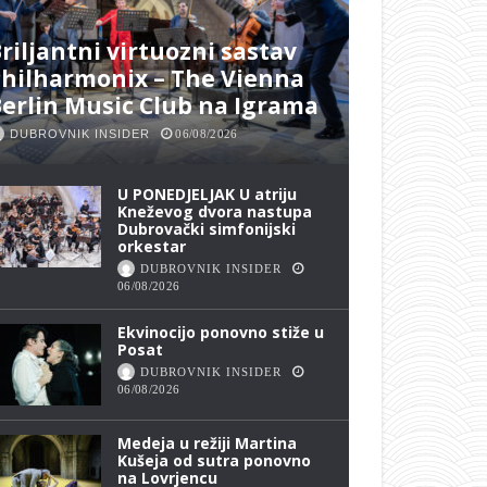
riljantni virtuozni sastav
hilharmonix – The Vienna
erlin Music Club na Igrama
DUBROVNIK INSIDER
06/08/2026
U PONEDJELJAK U atriju
Kneževog dvora nastupa
Dubrovački simfonijski
orkestar
DUBROVNIK INSIDER
06/08/2026
Ekvinocijo ponovno stiže u
Posat
DUBROVNIK INSIDER
06/08/2026
Medeja u režiji Martina
Kušeja od sutra ponovno
na Lovrjencu