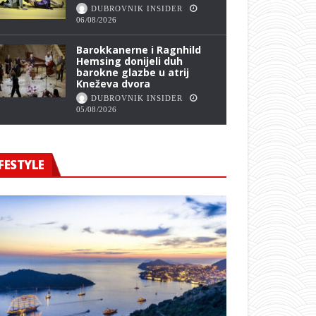
DUBROVNIK INSIDER
06/08/2026
Barokkanerne i Ragnhild
Hemsing donijeli duh
barokne glazbe u atrij
Kneževa dvora
DUBROVNIK INSIDER
05/08/2026
FESTYLE