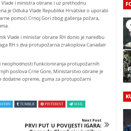
 Vlade i ministra obrane i uz prethodnu
F
ena je Odluka Vlade Republike Hrvatske o uporabi
arne pomoći Crnoj Gori zbog gašenja požara,
ama.
ik Vlade i ministar obrane RH donio je naredbu
naga RH s dva protupožarna zrakoplova Canadair
 i neophodnosti funkcioniranja protupožarnih
F
rnjih poslova Crne Gore, Ministarstvo obrane je
n
ke dodatne opreme, guma za protupožarni
K
KEDIN
TUMBLR
PINTEREST
MAIL
Next Post
PRVI PUT U POVIJESTI IGARA: