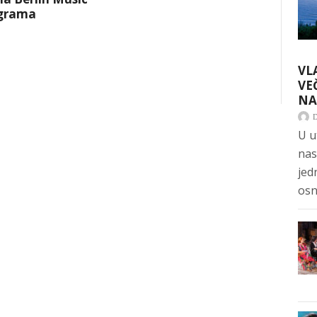
Igrama
VL
VE
NA
U u
nas
jed
osn