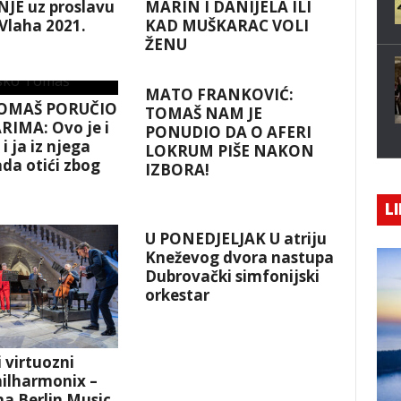
JE uz proslavu
MARIN I DANIJELA ILI
 Vlaha 2021.
KAD MUŠKARAC VOLI
ŽENU
MATO FRANKOVIĆ:
OMAŠ PORUČIO
TOMAŠ NAM JE
RIMA: Ovo je i
PONUDIO DA O AFERI
i ja iz njega
LOKRUM PIŠE NAKON
da otići zbog
IZBORA!
!
LI
U PONEDJELJAK U atriju
Kneževog dvora nastupa
Dubrovački simfonijski
orkestar
i virtuozni
hilharmonix –
a Berlin Music