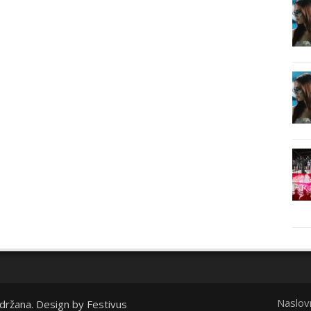
Naslov
idržana. Design by
Festivus