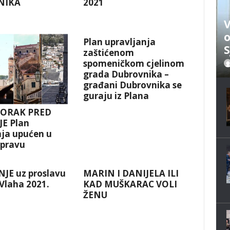
NIKA
2021
V
o
Plan upravljanja
S
zaštićenom
spomeničkom cjelinom
grada Dubrovnika –
građani Dubrovnika se
guraju iz Plana
KORAK PRED
E Plan
nja upućen u
spravu
JE uz proslavu
MARIN I DANIJELA ILI
 Vlaha 2021.
KAD MUŠKARAC VOLI
ŽENU