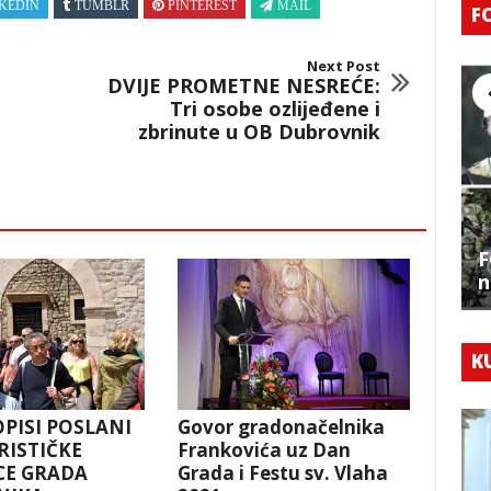
KEDIN
TUMBLR
PINTEREST
MAIL
F
Next Post
DVIJE PROMETNE NESREĆE:
Tri osobe ozlijeđene i
zbrinute u OB Dubrovnik
F
n
K
OPISI POSLANI
Govor gradonačelnika
RISTIČKE
Frankovića uz Dan
CE GRADA
Grada i Festu sv. Vlaha