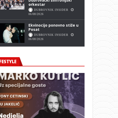
Dubrovački simfonijski
orkestar
DUBROVNIK INSIDER
06/08/2026
Ekvinocijo ponovno stiže u
Posat
DUBROVNIK INSIDER
06/08/2026
FESTYLE