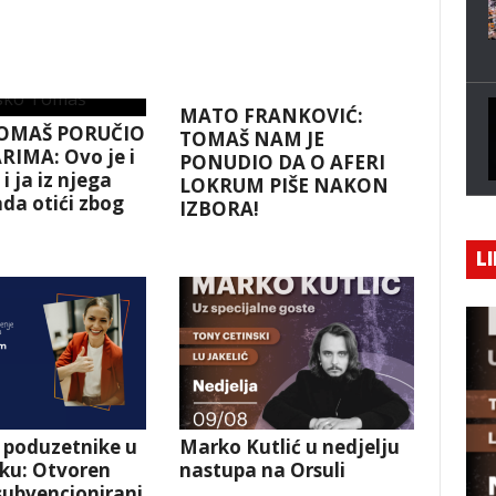
MATO FRANKOVIĆ:
OMAŠ PORUČIO
TOMAŠ NAM JE
RIMA: Ovo je i
PONUDIO DA O AFERI
i ja iz njega
LOKRUM PIŠE NAKON
da otići zbog
IZBORA!
!
LI
a poduzetnike u
Marko Kutlić u nedjelju
ku: Otvoren
nastupa na Orsuli
subvencionirani