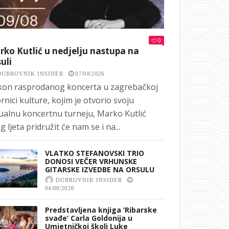
0
ko Kutlić u nedjelju nastupa na
uli
DUBROVNIK INSIDER
07/08/2026
on rasprodanog koncerta u zagrebačkoj
rnici kulture, kojim je otvorio svoju
ualnu koncertnu turneju, Marko Kutlić
g ljeta pridružit će nam se i na...
VLATKO STEFANOVSKI TRIO
DONOSI VEČER VRHUNSKE
GITARSKE IZVEDBE NA ORSULU
DUBROVNIK INSIDER
04/08/2026
Predstavljena knjiga ‘Ribarske
svađe’ Carla Goldonija u
Umjetničkoj školi Luke