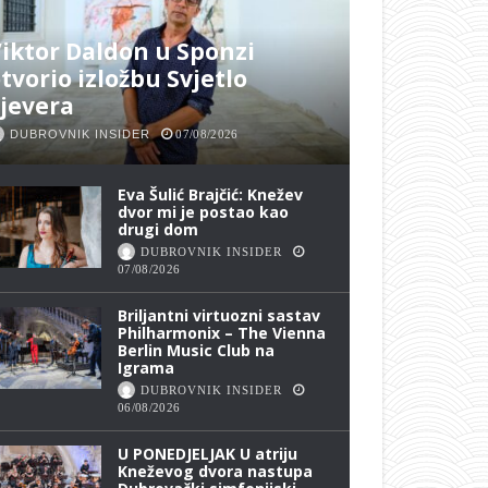
iktor Daldon u Sponzi
tvorio izložbu Svjetlo
jevera
DUBROVNIK INSIDER
07/08/2026
Eva Šulić Brajčić: Knežev
dvor mi je postao kao
drugi dom
DUBROVNIK INSIDER
07/08/2026
Briljantni virtuozni sastav
Philharmonix – The Vienna
Berlin Music Club na
Igrama
DUBROVNIK INSIDER
06/08/2026
U PONEDJELJAK U atriju
Kneževog dvora nastupa