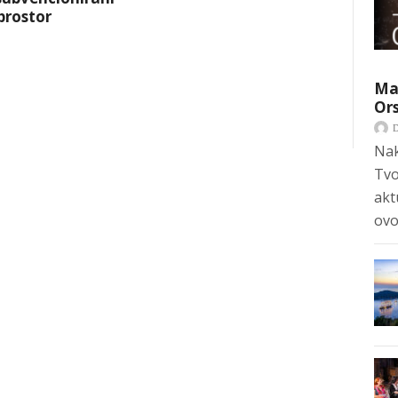
prostor
Mar
Ors
Nak
Tvo
akt
ovo