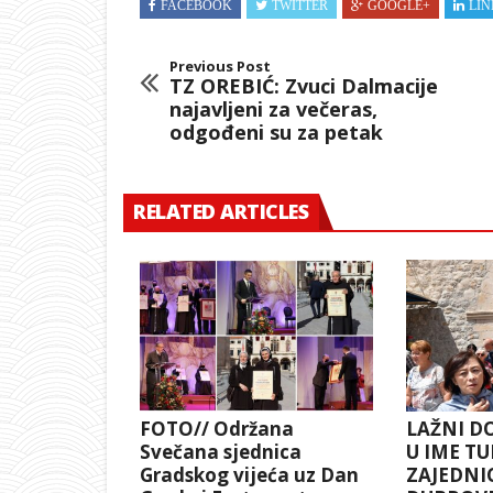
FACEBOOK
TWITTER
GOOGLE+
LIN
Previous Post
TZ OREBIĆ: Zvuci Dalmacije
najavljeni za večeras,
odgođeni su za petak
RELATED ARTICLES
FOTO// Održana
LAŽNI D
Svečana sjednica
U IME TU
Gradskog vijeća uz Dan
ZAJEDNI