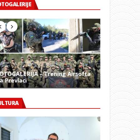
OTOGALERIJE
OTOGALERIJA – Trening Airsofta
a Prevlaci
FOTO – 1054.
ULTURA