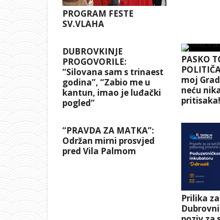
PROGRAM FESTE
SV.VLAHA
DUBROVKINJE
PASKO T
PROGOVORILE:
POLITIČA
“Silovana sam s trinaest
moj Grad 
godina”, “Zabio me u
neću nika
kantun, imao je luđački
pritisaka
pogled”
“PRAVDA ZA MATKA”:
Održan mirni prosvjed
pred Vila Palmom
Prilika z
Dubrovni
poziv za 