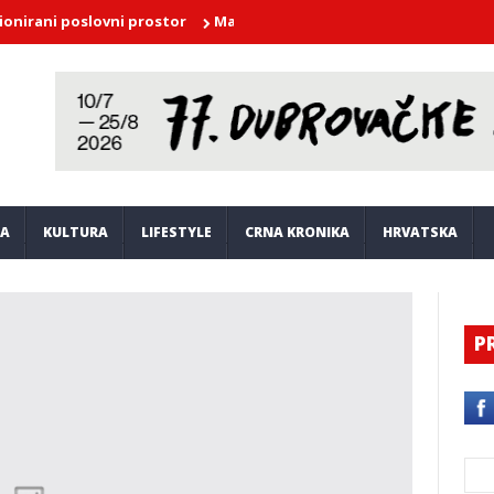
poslovni prostor
Marko Kutlić u nedjelju nastupa na Orsuli
F
JA
KULTURA
LIFESTYLE
CRNA KRONIKA
HRVATSKA
P