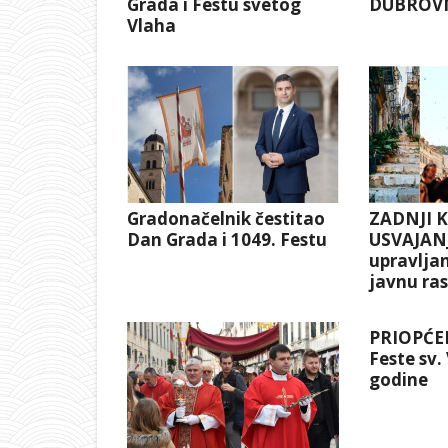
Grada i Festu svetog
DUBROV
Vlaha
Gradonačelnik čestitao
ZADNJI 
Dan Grada i 1049. Festu
USVAJANJ
upravlja
javnu ra
PRIOPĆEN
Feste sv.
godine