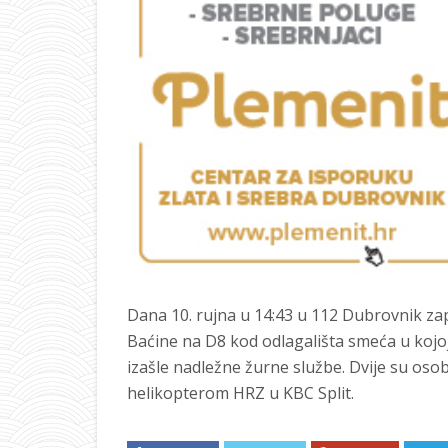
Dana 10. rujna u 14:43 u 112 Dubrovnik za
Baćine na D8 kod odlagališta smeća u kojoj 
izašle nadležne žurne službe. Dvije su oso
helikopterom HRZ u KBC Split.