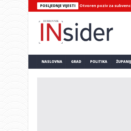
ka za poduzetnike u Dubrovniku: Otvoren poziv za subvencionirani 
POSLJEDNJE VIJESTI
NASLOVNA
GRAD
POLITIKA
ŽUPANI