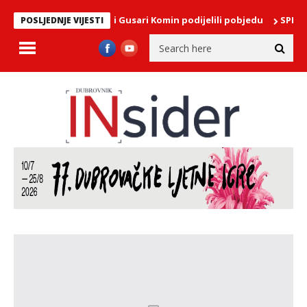
lađa: Crni put i Gusari Komin podijelili pobjedu
SPEKTAKL NA NER
POSLJEDNJE VIJESTI