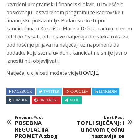
utvrđeni programski i financijski okvir, u izvješće o
poslovanju i ostvarenom programu te kadrovske i
financijske pokazatelje. Podaci su dostupni
kandidatima u Kazalištu Marina Držića, radnim danom
od 9 do 15 sati, od objave natječaja do isteka roka za
podnošenje prijava na natječaj, uz napomenu da
podatke koje sazna uvidom, kandidat ne smije javno
iznositi niti objavljivati.
Natječaj u cijelosti možete vidjeti
OVDJE.
FACEBOOK
TWITTER
GOOGLE+
LINKEDIN
TUMBLR
PINTEREST
MAIL
Previous Post
Next Post
POSEBNA
TOPLI SIJEČANJ: I
REGULACIJA
u novom tjednu
PROMETA zbog
nastavlja se