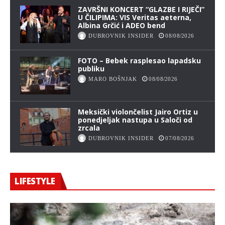
ZAVRŠNI KONCERT “GLAZBE I RIJEČI”
U ČILIPIMA: VIS Veritas aeterna,
Albina Grčić i ADEO bend
DUBROVNIK INSIDER
08/08/2026
FOTO – Bebek rasplesao lapadsku
publiku
MARO BOŠNJAK
08/08/2026
Meksički violončelist Jairo Ortiz u
ponedjeljak nastupa u Saloči od
zrcala
DUBROVNIK INSIDER
07/08/2026
LIFESTYLE