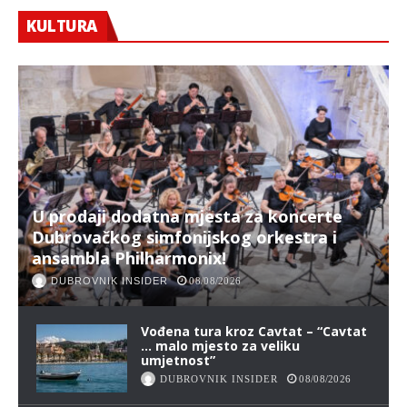
KULTURA
U prodaji dodatna mjesta za koncerte
Dubrovačkog simfonijskog orkestra i
ansambla Philharmonix!
DUBROVNIK INSIDER
08/08/2026
Vođena tura kroz Cavtat – “Cavtat
… malo mjesto za veliku
umjetnost”
DUBROVNIK INSIDER
08/08/2026