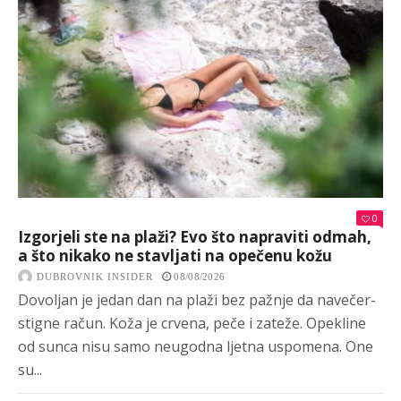
0
Izgorjeli ste na plaži? Evo što napraviti odmah,
a što nikako ne stavljati na opečenu kožu
DUBROVNIK INSIDER
08/08/2026
Dovoljan je jedan dan na plaži bez pažnje da navečer-
stigne račun. Koža je crvena, peče i zateže. Opekline
od sunca nisu samo neugodna ljetna uspomena. One
su...