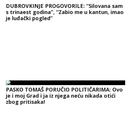
DUBROVKINJE PROGOVORILE: “Silovana sam
s trinaest godina”, “Zabio me u kantun, imao
je luđački pogled”
PASKO TOMAŠ PORUČIO POLITIČARIMA: Ovo
je i moj Grad i ja iz njega neću nikada otići
zbog pritisaka!