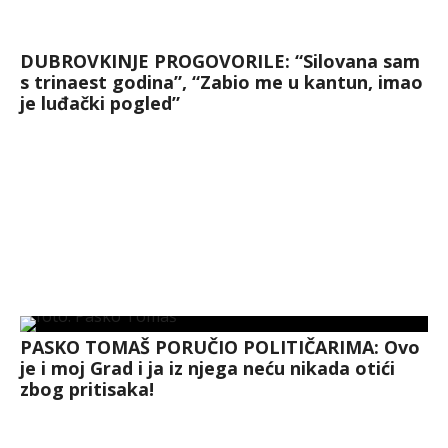
DUBROVKINJE PROGOVORILE: “Silovana sam
s trinaest godina”, “Zabio me u kantun, imao
je luđački pogled”
PASKO TOMAŠ PORUČIO POLITIČARIMA: Ovo
je i moj Grad i ja iz njega neću nikada otići
zbog pritisaka!