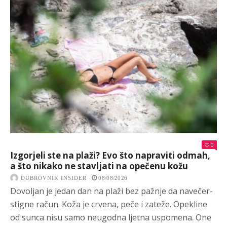
0
Izgorjeli ste na plaži? Evo što napraviti odmah,
a što nikako ne stavljati na opečenu kožu
DUBROVNIK INSIDER
08/08/2026
Dovoljan je jedan dan na plaži bez pažnje da navečer-
stigne račun. Koža je crvena, peče i zateže. Opekline
od sunca nisu samo neugodna ljetna uspomena. One