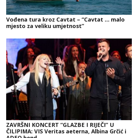
Vođena tura kroz Cavtat – “Cavtat … malo
mjesto za veliku umjetnost”
ZAVRŠNI KONCERT “GLAZBE I RIJEČI” U
ČILIPIMA: VIS Veritas aeterna, Albina Grčić i
ADEO bend