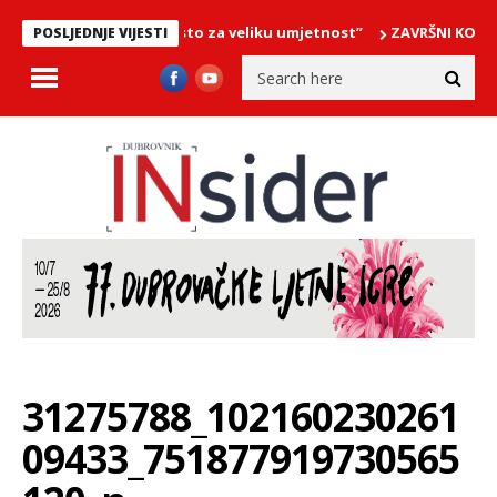
vtat … malo mjesto za veliku umjetnost”
ZAVRŠNI KONCERT “GLAZB
POSLJEDNJE VIJESTI
31275788_102160230261
09433_751877919730565