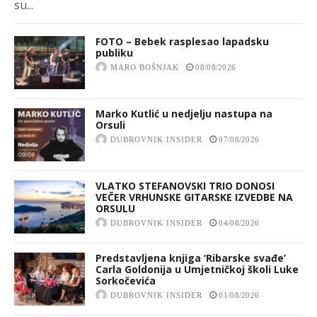
su...
FOTO – Bebek rasplesao lapadsku
publiku
MARO BOŠNJAK
08/08/2026
Marko Kutlić u nedjelju nastupa na
Orsuli
DUBROVNIK INSIDER
07/08/2026
VLATKO STEFANOVSKI TRIO DONOSI
VEČER VRHUNSKE GITARSKE IZVEDBE NA
ORSULU
DUBROVNIK INSIDER
04/08/2026
Predstavljena knjiga ‘Ribarske svađe’
Carla Goldonija u Umjetničkoj školi Luke
Sorkočevića
DUBROVNIK INSIDER
01/08/2026