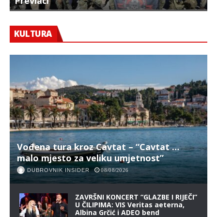
Prevlaci
F
KULTURA
Vođena tura kroz Cavtat – “Cavtat …
malo mjesto za veliku umjetnost”
DUBROVNIK INSIDER
08/08/2026
ZAVRŠNI KONCERT “GLAZBE I RIJEČI”
U ČILIPIMA: VIS Veritas aeterna,
Albina Grčić i ADEO bend