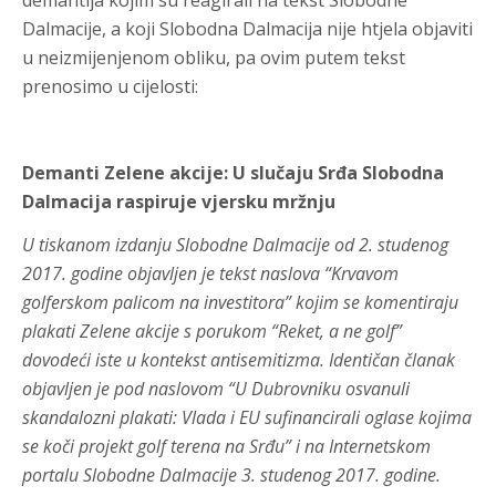
demantija kojim su reagirali na tekst Slobodne
Dalmacije, a koji Slobodna Dalmacija nije htjela objaviti
u neizmijenjenom obliku, pa ovim putem tekst
prenosimo u cijelosti:
Demanti Zelene akcije: U slučaju Srđa Slobodna
Dalmacija raspiruje vjersku mržnju
U tiskanom izdanju Slobodne Dalmacije od 2. studenog
2017. godine objavljen je tekst naslova “Krvavom
golferskom palicom na investitora” kojim se komentiraju
plakati Zelene akcije s porukom “Reket, a ne golf”
dovodeći iste u kontekst antisemitizma. Identičan članak
objavljen je pod naslovom “U Dubrovniku osvanuli
skandalozni plakati: Vlada i EU sufinancirali oglase kojima
se koči projekt golf terena na Srđu” i na Internetskom
portalu Slobodne Dalmacije 3. studenog 2017. godine.