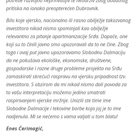
potrebe razvojno neprihvatljiv te neodrživ zbog dodatnog
pritiska na ionako preopterećen Dubrovnik.
Bilo koje vjersko, nacionalno ili rasno obilježje takozvanog
investitora nikad nismo spominjali kao obilježje
relevantno za pitanje apartmanizacije Srđa. Dapače, one
koji su to činili javno smo upozoravali da to ne čine. Zbog
toga i ovaj put javno upozoravamo Slobodnu Dalmaciju
da ne pokušava ekološke, ekonomske, društvene,
gospodarske i razne druge probleme projekta na Srđu
zamaskirati skrećući raspravu na vjersku pripadnost tzv.
investitora. S obzirom da mi nikad nismo dali povoda za
to vašu interpretaciju možemo jedino smatrati
raspirivanjem vjerske mržnje. Unizili ste time ime
Slobodne Dalmacije i tekovine borbe koja joj je to ime
nadjenula. Mi se nećemo s vama valjati u tom blatu!
Enes Ćerimagić,