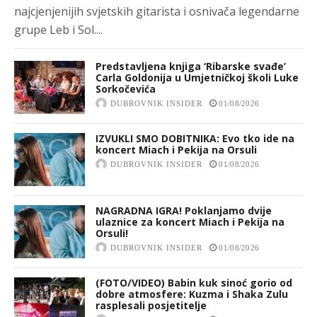
najcjenjenijih svjetskih gitarista i osnivača legendarne
grupe Leb i Sol....
Predstavljena knjiga ‘Ribarske svađe’
Carla Goldonija u Umjetničkoj školi Luke
Sorkočevića
DUBROVNIK INSIDER
01/08/2026
IZVUKLI SMO DOBITNIKA: Evo tko ide na
koncert Miach i Pekija na Orsuli
DUBROVNIK INSIDER
01/08/2026
NAGRADNA IGRA! Poklanjamo dvije
ulaznice za koncert Miach i Pekija na
Orsuli!
DUBROVNIK INSIDER
01/08/2026
(FOTO/VIDEO) Babin kuk sinoć gorio od
dobre atmosfere: Kuzma i Shaka Zulu
rasplesali posjetitelje