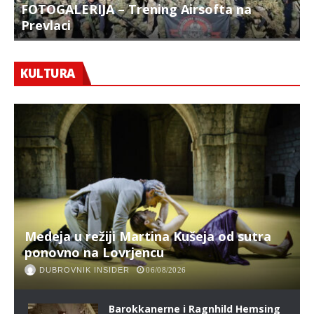
FOTOGALERIJA – Trening Airsofta na
Prevlaci
F
KULTURA
Medeja u režiji Martina Kušeja od sutra
ponovno na Lovrjencu
DUBROVNIK INSIDER
06/08/2026
Barokkanerne i Ragnhild Hemsing