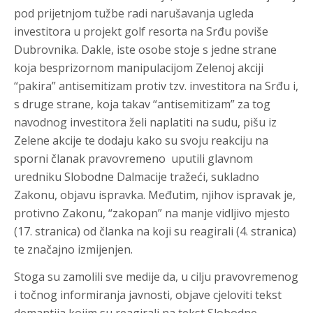
pod prijetnjom tužbe radi narušavanja ugleda
investitora u projekt golf resorta na Srđu poviše
Dubrovnika. Dakle, iste osobe stoje s jedne strane
koja besprizornom manipulacijom Zelenoj akciji
“pakira” antisemitizam protiv tzv. investitora na Srđu i,
s druge strane, koja takav “antisemitizam” za tog
navodnog investitora želi naplatiti na sudu, pišu iz
Zelene akcije te dodaju kako su svoju reakciju na
sporni članak pravovremeno uputili glavnom
uredniku Slobodne Dalmacije tražeći, sukladno
Zakonu, objavu ispravka. Međutim, njihov ispravak je,
protivno Zakonu, “zakopan” na manje vidljivo mjesto
(17. stranica) od članka na koji su reagirali (4. stranica)
te značajno izmijenjen.
Stoga su zamolili sve medije da, u cilju pravovremenog
i točnog informiranja javnosti, objave cjeloviti tekst