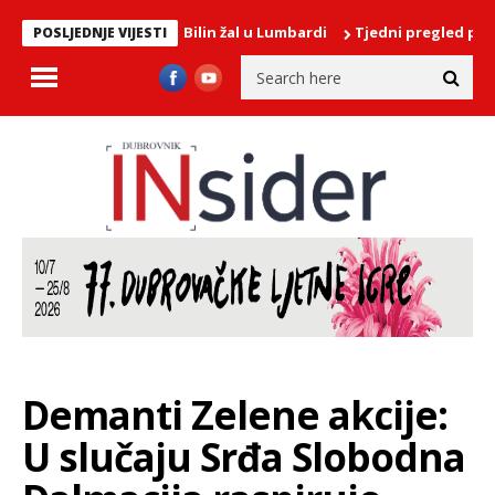
mora na plaži Bilin žal u Lumbardi
Tjedni pregled poslova: Hrva
POSLJEDNJE VIJESTI
Demanti Zelene akcije:
U slučaju Srđa Slobodna