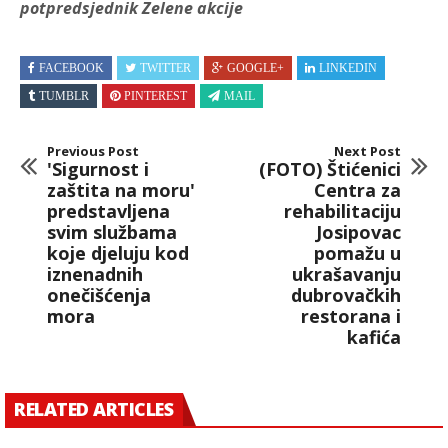
potpredsjednik Zelene akcije
FACEBOOK
TWITTER
GOOGLE+
LINKEDIN
TUMBLR
PINTEREST
MAIL
Previous Post
Next Post
'Sigurnost i
(FOTO) Štićenici
zaštita na moru'
Centra za
predstavljena
rehabilitaciju
svim službama
Josipovac
koje djeluju kod
pomažu u
iznenadnih
ukrašavanju
onečišćenja
dubrovačkih
mora
restorana i
kafića
RELATED ARTICLES