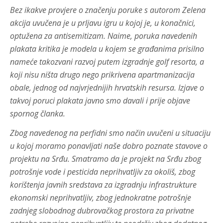
Bez ikakve provjere o značenju poruke s autorom Zelena
akcija uvučena je u prljavu igru u kojoj je, u konačnici,
optužena za antisemitizam. Naime, poruka navedenih
plakata kritika je modela u kojem se građanima prisilno
nameće takozvani razvoj putem izgradnje golf resorta, a
koji nisu ništa drugo nego prikrivena apartmanizacija
obale, jednog od najvrjednijih hrvatskih resursa. Izjave o
takvoj poruci plakata javno smo davali i prije objave
spornog članka.
Zbog navedenog na perfidni smo način uvučeni u situaciju
u kojoj moramo ponavljati naše dobro poznate stavove o
projektu na Srđu. Smatramo da je projekt na Srđu zbog
potrošnje vode i pesticida neprihvatljiv za okoliš, zbog
korištenja javnih sredstava za izgradnju infrastrukture
ekonomski neprihvatljiv, zbog jednokratne potrošnje
zadnjeg slobodnog dubrovačkog prostora za privatne