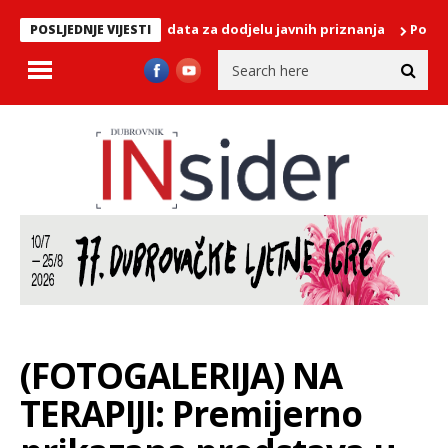
rijedloga kandidata za dodjelu javnih priznanja
Pomorska polic
POSLJEDNJE VIJESTI
(FOTOGALERIJA) NA
TERAPIJI: Premijerno