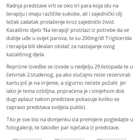
Radnja predstave vrti se oko tri para koja idu na
terapiju i imaju različite sukobe, ali i zajednički cilj:
težak zadatak prolaženje kroz zajednički život.
Kazališno djelo ‘Na terapiji’ proizlazi iz potrebe da se
dublje uđe u svijet parova, te su 200mg/dl Triglicerida
i terapija bili idealan okidač za nastajanje ovog
kazališnog djela.
Reprizne izvedbe se izvode u nedjelju 29.listopada te u
četvrtak 2.studenog, pa ako slučajno niste rezervirali
kartu još je na vrijeme, a sigurno nećete požalit jer
iako je tema ozbiljna, popraćena je i smijehom dok
dugi aplauz nakon predstave pokazuje koliko se
zapravo predstava svidjela publici.
Tko je sve bio na domjenku iza premijere pogledajte u
fotogaleriji, te također par isječaka iz predstave.