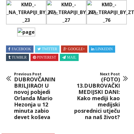
FACEBOOK
TWITTER
GOOGLE+
LINKEDIN
TUMBLR
PINTEREST
MAIL
Previous Post
Next Post
DUBROVČANIN
(FOTO)
BRILJIRAO! U
13.DUBROVAČKI
novoj pobjedi
MEDIJSKI DANI:
Orlanda Mario
Kako mediji kao
Hezonja u 12
medijski
minuta zabio
posrednici utječu
devet koševa
na naš život?