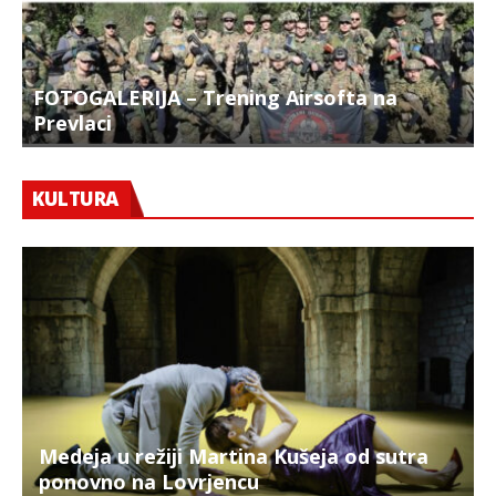
FOTOGALERIJA – Trening Airsofta na
Prevlaci
F
KULTURA
Medeja u režiji Martina Kušeja od sutra
ponovno na Lovrjencu