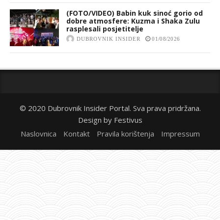
(FOTO/VIDEO) Babin kuk sinoć gorio od
dobre atmosfere: Kuzma i Shaka Zulu
rasplesali posjetitelje
DUBROVNIK INSIDER
01/08/2026
© 2020 Dubrovnik Insider Portal. Sva prava pridržana.
Design by
Festivus
Naslovnica
Kontakt
Pravila korištenja
Impressum