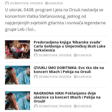
DUBROVNIK INSIDER
04/08/2026
U utorak, 04.08. program Ljeta na Orsuli nastavlja se
koncertom Vlatka Stefanovskog, jednog od
najcjenjenijih svjetskih gitarista i osnivača legendarne
grupe Leb i Sol....
Predstavljena knjiga ‘Ribarske svađe’
Carla Goldonija u Umjetničkoj školi Luke
Sorkočevića
DUBROVNIK INSIDER
01/08/2026
IZVUKLI SMO DOBITNIKA: Evo tko ide na
koncert Miach i Pekija na Orsuli
DUBROVNIK INSIDER
01/08/2026
NAGRADNA IGRA! Poklanjamo dvije
ulaznice za koncert Miach i Pekija na
Orsuli!
DUBROVNIK INSIDER
01/08/2026