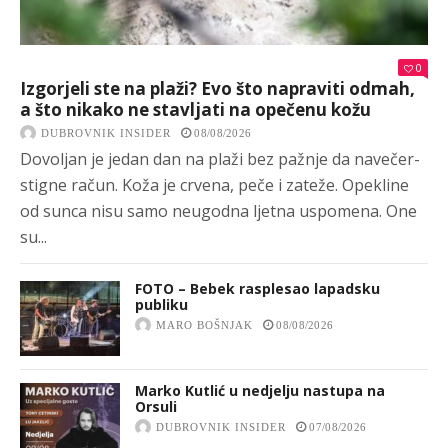
0
Izgorjeli ste na plaži? Evo što napraviti odmah,
a što nikako ne stavljati na opečenu kožu
DUBROVNIK INSIDER
08/08/2026
Dovoljan je jedan dan na plaži bez pažnje da navečer-
stigne račun. Koža je crvena, peče i zateže. Opekline
od sunca nisu samo neugodna ljetna uspomena. One
su...
FOTO – Bebek rasplesao lapadsku
publiku
MARO BOŠNJAK
08/08/2026
Marko Kutlić u nedjelju nastupa na
Orsuli
DUBROVNIK INSIDER
07/08/2026