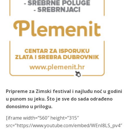
Pripreme za Zimski festival i najluđu noć u godini
u punom su jeku. Što je sve do sada odrađeno
donosimo u prilogu.
[iframe width=”560″ height=”315″
src=”https://www.youtube.com/embed/WEnI8LS_pv4″