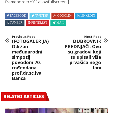
frameborder=”0″ allowfullscreen ]
FACEBOOK
TWITTER
GOOGLE+
LINKEDIN
TUMBLR
PINTEREST
MAIL
Previous Post
Next Post
(FOTOGALERIJA)
DUBROVNIK
Održan
PREDNJAČI: Ovo
međunarodni
su gradovi koji
simpozij
su upisali više
povodom 70.
prvašića nego
rođendana
lani
prof.dr.sc.Iva
Banca
RELATED ARTICLES