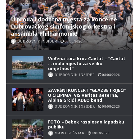
U prodaji dodatna mjesta za koncerte
Dubrovačkog simfonijskog orkestra i
ansambla Philharmonix!
DUBROVNIK INSIDER
08/08/2026
Vođena tura kroz Cavtat – “Cavtat
… malo mjesto za veliku
umjetnost”
DUBROVNIK INSIDER
08/08/2026
ZAVRŠNI KONCERT “GLAZBE I RIJEČI”
U ČILIPIMA: VIS Veritas aeterna,
Albina Grčić i ADEO bend
DUBROVNIK INSIDER
08/08/2026
FOTO – Bebek rasplesao lapadsku
publiku
MARO BOŠNJAK
08/08/2026