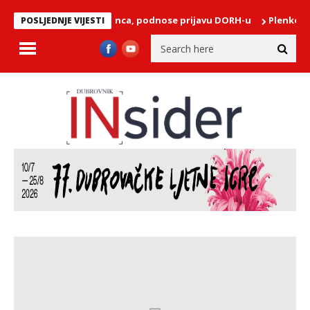
orana Komlenca, podnose prijavu DORH-u
Plenković u Metkoviću 
POSLJEDNJE VIJESTI