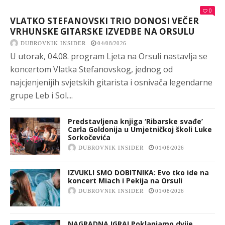
0
VLATKO STEFANOVSKI TRIO DONOSI VEČER
VRHUNSKE GITARSKE IZVEDBE NA ORSULU
DUBROVNIK INSIDER
04/08/2026
U utorak, 04.08. program Ljeta na Orsuli nastavlja se
koncertom Vlatka Stefanovskog, jednog od
najcjenjenijih svjetskih gitarista i osnivača legendarne
grupe Leb i Sol....
Predstavljena knjiga ‘Ribarske svađe’
Carla Goldonija u Umjetničkoj školi Luke
Sorkočevića
DUBROVNIK INSIDER
01/08/2026
IZVUKLI SMO DOBITNIKA: Evo tko ide na
koncert Miach i Pekija na Orsuli
DUBROVNIK INSIDER
01/08/2026
NAGRADNA IGRA! Poklanjamo dvije