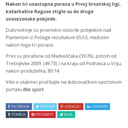
Nakon tri uzastopna poraza u Prvoj hrvatskoj ligi,
košarkašice Raguse stigle su do druge
ovosezonske pobjede.
Dubrovkinje su prvenstvo otvorile pobjedom nad
Plamenom iz Požege rezultatom 65:53, međutim
nakon toga tri poraza..
Prvo su poražene od Medveščaka (59:76), potom od
Trešnjevke 2009. (49:73) i na kraju od Podravca u Vriju,
nakon produžetka, 80:74.
Više o utakmici pročitajte na dubrovačkom sportskom
portalu
dbk sport
FACEBOOK
TWITTER
GOOGLE+
LINKEDIN
TUMBLR
PINTEREST
MAIL