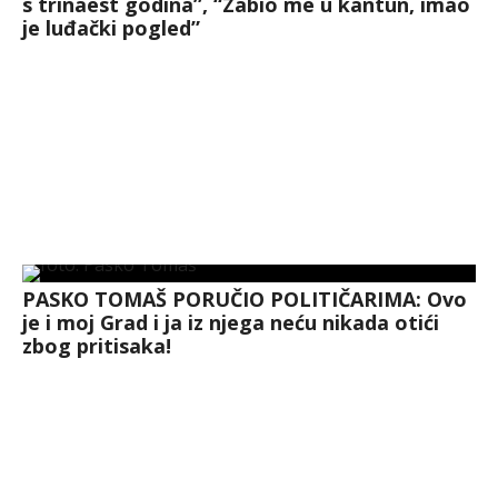
s trinaest godina”, “Zabio me u kantun, imao
je luđački pogled”
PASKO TOMAŠ PORUČIO POLITIČARIMA: Ovo
je i moj Grad i ja iz njega neću nikada otići
zbog pritisaka!