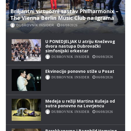
Briljantni virtuozni sastav Philharmonix –
The Vienna Berlin Music Club na Igrama
DUBROVNIK INSIDER
06/08/2026
U PONEDJELJAK U atriju Kneževog
dvora nastupa Dubrovački
simfonijski orkestar
DUBROVNIK INSIDER
06/08/2026
Ekvinocijo ponovno stiže u Posat
DUBROVNIK INSIDER
06/08/2026
Medeja u režiji Martina Kušeja od
sutra ponovno na Lovrjencu
DUBROVNIK INSIDER
06/08/2026
Barokkanerne i Ragnhild Hemsing