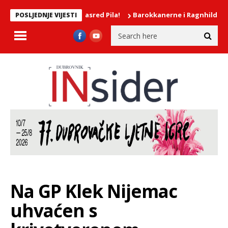
evojke mokrile nasred Pila!
Barokkanerne i Ragnhild Hemsing do
POSLJEDNJE VIJESTI
Na GP Klek Nijemac
uhvaćen s