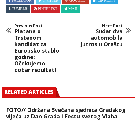
FACEBOOK
TWITTER
GOOGLE+
LINKEDIN
TUMBLR
PINTEREST
MAIL
Previous Post
Next Post
Platana u
Sudar dva
Trstenom
automobila
kandidat za
jutros u Orašcu
Europsko stablo
godine:
Očekujemo
dobar rezultat!
RELATED ARTICLES
FOTO// Održana Svečana sjednica Gradskog
vijeća uz Dan Grada i Festu svetog Vlaha