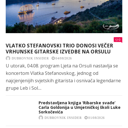
0
VLATKO STEFANOVSKI TRIO DONOSI VEČER
VRHUNSKE GITARSKE IZVEDBE NA ORSULU
DUBROVNIK INSIDER
04/08/2026
U utorak, 04.08. program Ljeta na Orsuli nastavlja se
koncertom Vlatka Stefanovskog, jednog od
najcjenjenijih svjetskih gitarista i osnivača legendarne
grupe Leb i Sol....
Predstavljena knjiga ‘Ribarske svađe’
Carla Goldonija u Umjetničkoj školi Luke
Sorkočevića
DUBROVNIK INSIDER
01/08/2026