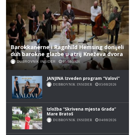
Barokkanerne i Ragnhild Hemsing donijeli
duh barokne glazbe u atrij Kneževa dvora
DUBROVNIK INSIDER
05/08/2026
JANJINA Izveden program “Valovi”
DUBROVNIK INSIDER
05/08/2026
Izložba “Skrivena mjesta Grada”
Mare Bratoš
DUBROVNIK INSIDER
04/08/2026