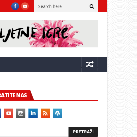
 u Blatu: Predstavilo se više od 50 vinara s Korčule, Lastova i Pelje
RATITE NAS