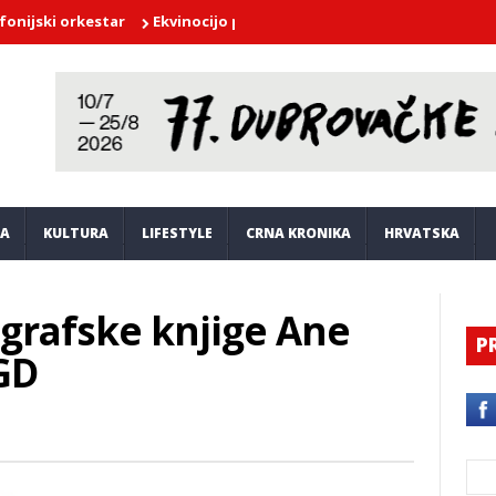
 orkestar
Ekvinocijo ponovno stiže u Posat
Održana Vinska noć
JA
KULTURA
LIFESTYLE
CRNA KRONIKA
HRVATSKA
ografske knjige Ane
P
UGD