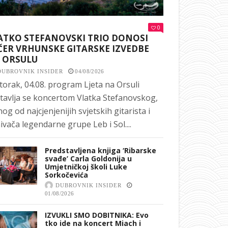
0
ATKO STEFANOVSKI TRIO DONOSI
ČER VRHUNSKE GITARSKE IZVEDBE
 ORSULU
DUBROVNIK INSIDER
04/08/2026
torak, 04.08. program Ljeta na Orsuli
tavlja se koncertom Vlatka Stefanovskog,
nog od najcjenjenijih svjetskih gitarista i
ivača legendarne grupe Leb i Sol....
Predstavljena knjiga ‘Ribarske
svađe’ Carla Goldonija u
Umjetničkoj školi Luke
Sorkočevića
DUBROVNIK INSIDER
01/08/2026
IZVUKLI SMO DOBITNIKA: Evo
tko ide na koncert Miach i