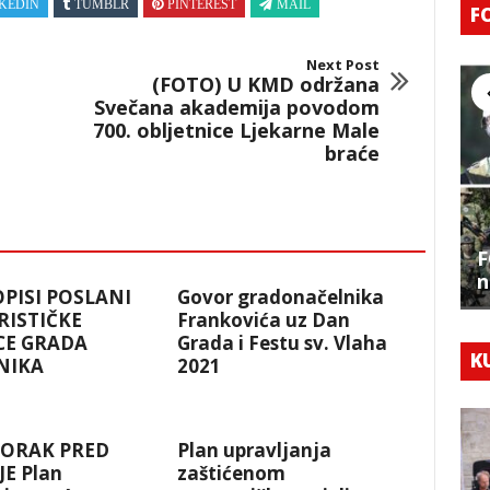
KEDIN
TUMBLR
PINTEREST
MAIL
F
Next Post
(FOTO) U KMD održana
Svečana akademija povodom
700. obljetnice Ljekarne Male
braće
F
n
OPISI POSLANI
Govor gradonačelnika
RISTIČKE
Frankovića uz Dan
CE GRADA
Grada i Festu sv. Vlaha
K
NIKA
2021
KORAK PRED
Plan upravljanja
E Plan
zaštićenom