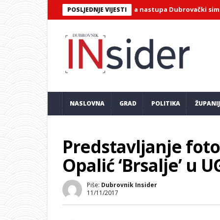
NEDJELJAK U atriju Kneževog dvora nastupa Dubrovački simfonijski
POSLJEDNJE VIJESTI
NASLOVNA
GRAD
POLITIKA
ŽUPANI
Predstavljanje fot
Opalić ‘Brsalje’ u 
Piše:
Dubrovnik Insider
11/11/2017