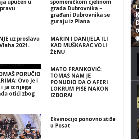
nja upućen u
spomeničkom cjelinom
U
spravu
grada Dubrovnika –
građani Dubrovnika se
guraju iz Plana
D
o
JE uz proslavu
MARIN I DANIJELA ILI
 Vlaha 2021.
KAD MUŠKARAC VOLI
ŽENU
MATO FRANKOVIĆ:
OMAŠ PORUČIO
TOMAŠ NAM JE
RIMA: Ovo je i
PONUDIO DA O AFERI
i ja iz njega
LOKRUM PIŠE NAKON
da otići zbog
IZBORA!
!
Ekvinocijo ponovno stiže
u Posat