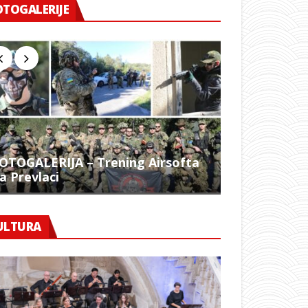
OTOGALERIJE
OTOGALERIJA – Trening Airsofta
a Prevlaci
FOTO – 1054.
ULTURA