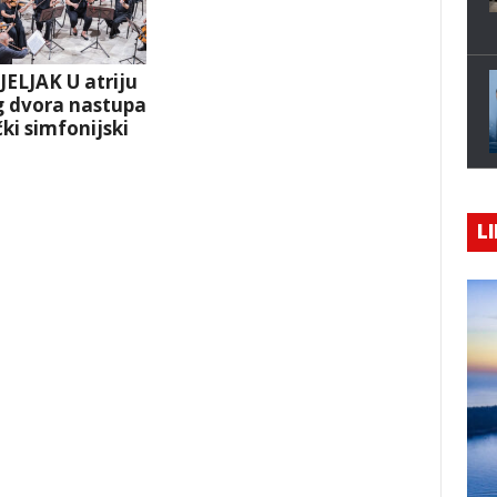
ELJAK U atriju
 dvora nastupa
ki simfonijski
LI