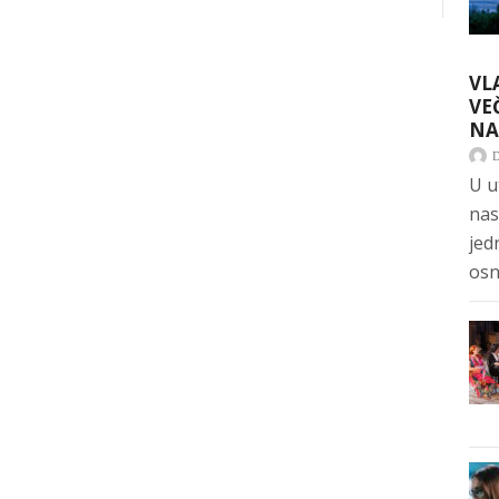
VL
VE
NA
U u
nas
jed
osn