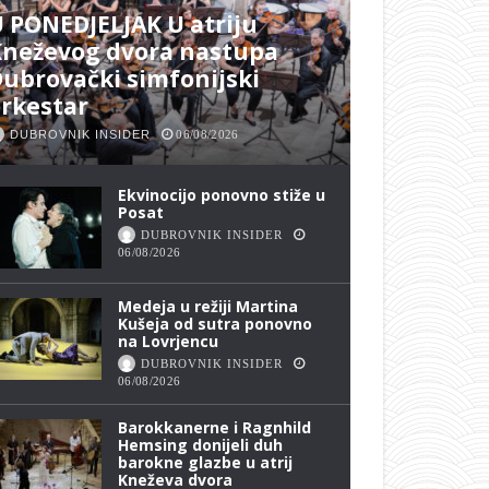
 PONEDJELJAK U atriju
Kneževog dvora nastupa
ubrovački simfonijski
rkestar
DUBROVNIK INSIDER
06/08/2026
Ekvinocijo ponovno stiže u
Posat
DUBROVNIK INSIDER
06/08/2026
Medeja u režiji Martina
Kušeja od sutra ponovno
na Lovrjencu
DUBROVNIK INSIDER
06/08/2026
Barokkanerne i Ragnhild
Hemsing donijeli duh
barokne glazbe u atrij
Kneževa dvora