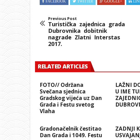
FACEBOOK
TWITTER
GOOGLE+
LIN
Previous Post
Turistička​ ​ zajednica​ ​ grada​ ​
Dubrovnika​ ​ dobitnik​ ​
nagrade​ ​ Zlatni​ ​ Interstas​ ​
2017.
RELATED ARTICLES
FOTO// Održana
LAŽNI D
Svečana sjednica
U IME TU
Gradskog vijeća uz Dan
ZAJEDNI
Grada i Festu svetog
DUBROV
Vlaha
Gradonačelnik čestitao
ZADNJI 
Dan Grada i 1049. Festu
USVAJANJ