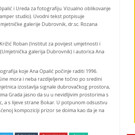
palić i Ureda za fotografiju. Vizualno oblikovanje
amper studio). Uvodni tekst potpisuje
Umjetničke galerije Dubrovnik, dr.sc. Rozana
Križić Roban (Institut za povijest umjetnosti i
 (Umjetnička galerija Dubrovnik) i autorica Ana
tografija koje Ana Opalić počinje raditi 1996.
ršine mora i neba razdijeljene točno po sredini
mjetnica izostavlja signale dubrovačkog prostora,
jima Grada jasno da su u nevidljivim prostorima s
c, a s lijeve strane Bokar. U potpunom odsustvu
išćenoj kompoziciji prizor se doima kao da je na