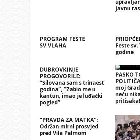
upravlja
javnu ra
PROGRAM FESTE
PRIOPĆEN
SV.VLAHA
Feste sv.
godine
DUBROVKINJE
PASKO T
PROGOVORILE:
POLITIČA
“Silovana sam s trinaest
moj Grad 
godina”, “Zabio me u
neću nika
kantun, imao je luđački
pritisaka
pogled”
“PRAVDA ZA MATKA”:
Održan mirni prosvjed
pred Vila Palmom