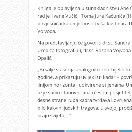
Knjiga je objavljena u sunakladništvu Ane O
rad je Ivane Vučić i Toma Jure Kaćunića (H
povjesničarka umjetnosti i viša kustosica 
Vojvoda.
Na predstavljanju će govoriti dr.sc. Sandra 
Ured za fotografiju), dr.sc. Rozana Vojvoda
Opalić.
„Brsalje su serija analognih crno-bijelih fo
godine, a prikazuju uvijek isti kadar – pov
linijom horizonta i uokvirene stijenama. U
te je samo stanovnicima i čestim posjetitel
desne strane ruba kadra tvrđava Lovrijena
bilo kakvih ljudskih tragova, u svojoj proč
kraju svijeta. …”