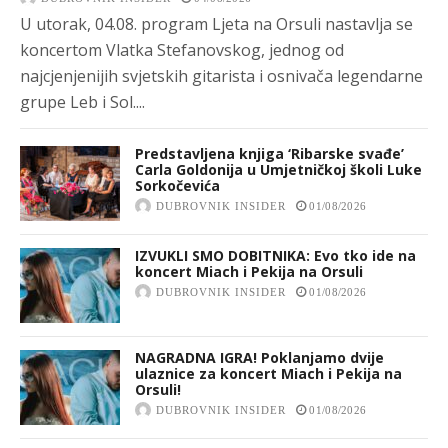
U utorak, 04.08. program Ljeta na Orsuli nastavlja se
koncertom Vlatka Stefanovskog, jednog od
najcjenjenijih svjetskih gitarista i osnivača legendarne
grupe Leb i Sol....
Predstavljena knjiga ‘Ribarske svađe’
Carla Goldonija u Umjetničkoj školi Luke
Sorkočevića
DUBROVNIK INSIDER
01/08/2026
IZVUKLI SMO DOBITNIKA: Evo tko ide na
koncert Miach i Pekija na Orsuli
DUBROVNIK INSIDER
01/08/2026
NAGRADNA IGRA! Poklanjamo dvije
ulaznice za koncert Miach i Pekija na
Orsuli!
DUBROVNIK INSIDER
01/08/2026