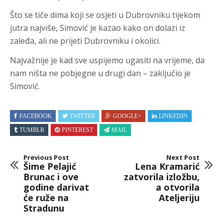
Što se tiče dima koji se osjeti u Dubrovniku tijekom
jutra najviše, Simović je kazao kako on dolazi iz
zaleđa, ali ne prijeti Dubrovniku i okolici.
Najvažnije je kad sve uspijemo ugasiti na vrijeme, da
nam ništa ne pobjegne u drugi dan – zaključio je
Simović.
FACEBOOK
TWITTER
GOOGLE+
LINKEDIN
TUMBLR
PINTEREST
MAIL
Previous Post
Next Post
Šime Pelajić
Lena Kramarić
Brunac i ove
zatvorila izložbu,
godine darivat
a otvorila
će ruže na
Ateljeriju
Stradunu