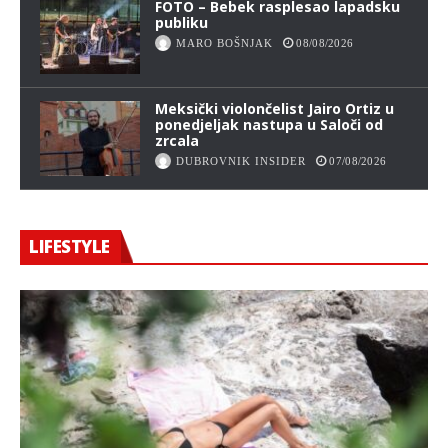
FOTO – Bebek rasplesao lapadsku
publiku
MARO BOŠNJAK
08/08/2026
Meksički violončelist Jairo Ortiz u
ponedjeljak nastupa u Saloči od
zrcala
DUBROVNIK INSIDER
07/08/2026
LIFESTYLE