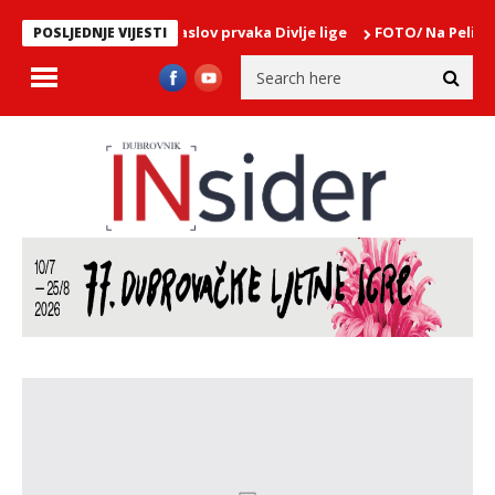
ini za naslov prvaka Divlje lige
FOTO/ Na Pelinama proslavljen S
POSLJEDNJE VIJESTI