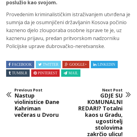
poslužio kao svojom.
Provedenim kriminalističkim istraživanjem utvrđena je
sumnja da je osumnjičeni državljanin Kosova počinio
kazneno djelo zlouporaba osobne isprave te je, uz
kaznenu prijavu, predan pritvorskom nadzorniku
Policijske uprave dubrovačko-neretvanske.
FACEBOOK
TWITTER
GOOGLE+
LINKEDIN
TUMBLR
PINTEREST
MAIL
Previous Post
Next Post
Nastup
GDJE SU
violinistice Đane
KOMUNALNI
Kahriman
REDARI? Totalni
večeras u Dvoru
kaos u Gradu,
ugostitelj
stolovima
zakrčio ulicu!