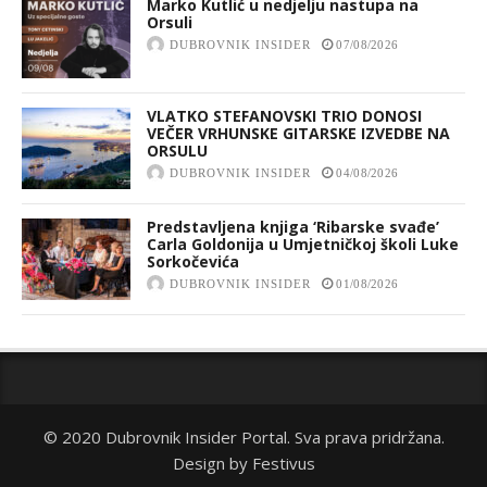
Marko Kutlić u nedjelju nastupa na
Orsuli
DUBROVNIK INSIDER
07/08/2026
VLATKO STEFANOVSKI TRIO DONOSI
VEČER VRHUNSKE GITARSKE IZVEDBE NA
ORSULU
DUBROVNIK INSIDER
04/08/2026
Predstavljena knjiga ‘Ribarske svađe’
Carla Goldonija u Umjetničkoj školi Luke
Sorkočevića
DUBROVNIK INSIDER
01/08/2026
© 2020 Dubrovnik Insider Portal. Sva prava pridržana.
Design by
Festivus