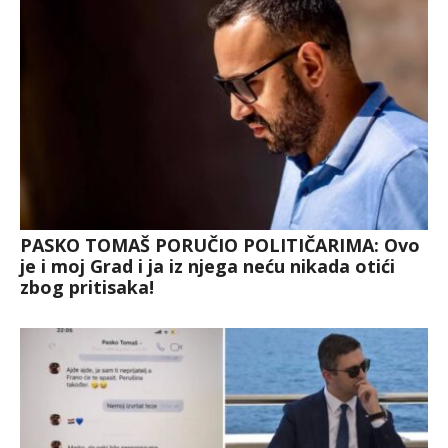
PASKO TOMAŠ PORUČIO POLITIČARIMA: Ovo
je i moj Grad i ja iz njega neću nikada otići
zbog pritisaka!