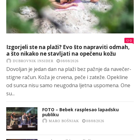
0
Izgorjeli ste na plaži? Evo što napraviti odmah,
a što nikako ne stavljati na opečenu kožu
DUBROVNIK INSIDER
08/08/2026
Dovoljan je jedan dan na plaži bez pažnje da navečer-
stigne račun. Koža je crvena, peče i zateže. Opekline
od sunca nisu samo neugodna ljetna uspomena. One
su...
FOTO – Bebek rasplesao lapadsku
publiku
MARO BOŠNJAK
08/08/2026