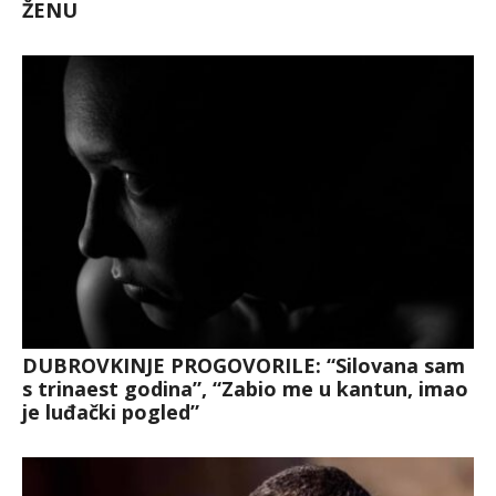
ŽENU
DUBROVKINJE PROGOVORILE: “Silovana sam
s trinaest godina”, “Zabio me u kantun, imao
je luđački pogled”