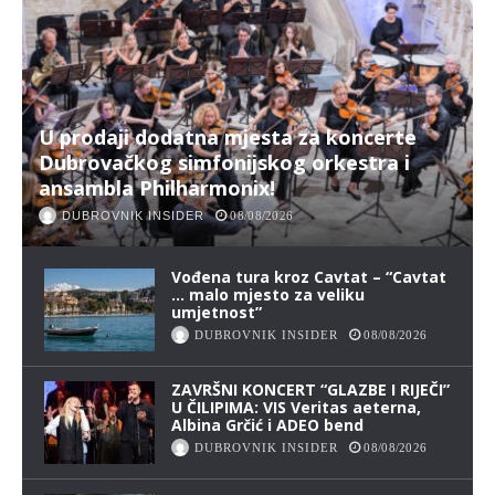
U prodaji dodatna mjesta za koncerte
Dubrovačkog simfonijskog orkestra i
ansambla Philharmonix!
DUBROVNIK INSIDER
08/08/2026
Vođena tura kroz Cavtat – “Cavtat
… malo mjesto za veliku
umjetnost”
DUBROVNIK INSIDER
08/08/2026
ZAVRŠNI KONCERT “GLAZBE I RIJEČI”
U ČILIPIMA: VIS Veritas aeterna,
Albina Grčić i ADEO bend
DUBROVNIK INSIDER
08/08/2026