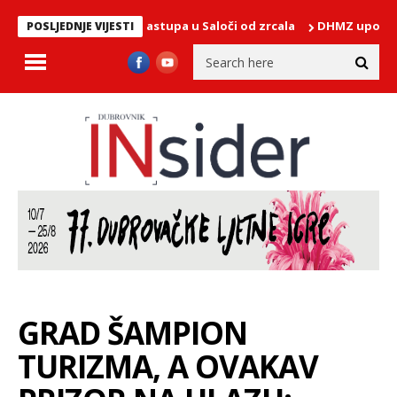
ponedjeljak nastupa u Saloči od zrcala
DHMZ upozorava: Dubrovni
POSLJEDNJE VIJESTI
GRAD ŠAMPION
TURIZMA, A OVAKAV