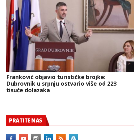
Franković objavio turističke brojke:
Dubrovnik u srpnju ostvario više od 223
tisuće dolazaka
PRATITE NAS