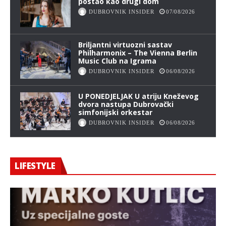
postao kao drugi dom
DUBROVNIK INSIDER
07/08/2026
Briljantni virtuozni sastav
Philharmonix – The Vienna Berlin
Music Club na Igrama
DUBROVNIK INSIDER
06/08/2026
U PONEDJELJAK U atriju Kneževog
dvora nastupa Dubrovački
simfonijski orkestar
DUBROVNIK INSIDER
06/08/2026
LIFESTYLE