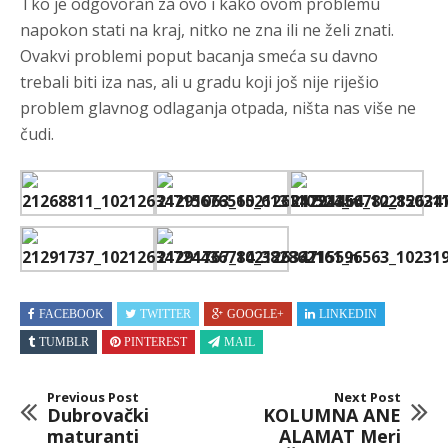
Tko je odgovoran za ovo i kako ovom problemu
napokon stati na kraj, nitko ne zna ili ne želi znati.
Ovakvi problemi poput bacanja smeća su davno
trebali biti iza nas, ali u gradu koji još nije riješio
problem glavnog odlaganja otpada, ništa nas više ne
čudi.
FACEBOOK
TWITTER
GOOGLE+
LINKEDIN
TUMBLR
PINTEREST
MAIL
Previous Post
Next Post
Dubrovački
KOLUMNA ANE
maturanti
ALAMAT Meri