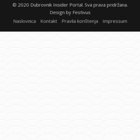
© 2020 Dubrovnik Insider Portal. Sva prava pridržana.
Design by
Festivus
Naslovnica
Kontakt
Pravila korištenja
Impressum