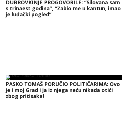
DUBROVKINJE PROGOVORILE: “Silovana sam
s trinaest godina”, “Zabio me u kantun, imao
je luđački pogled”
PASKO TOMAŠ PORUČIO POLITIČARIMA: Ovo
je i moj Grad i ja iz njega neću nikada otići
zbog pritisaka!