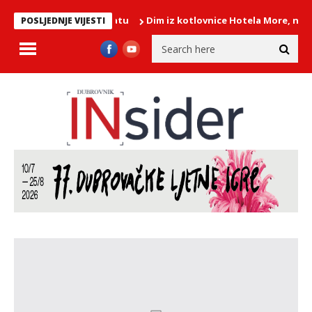
Dim iz kotlovnice Hotela More, na intervenciji 
POSLJEDNJE VIJESTI