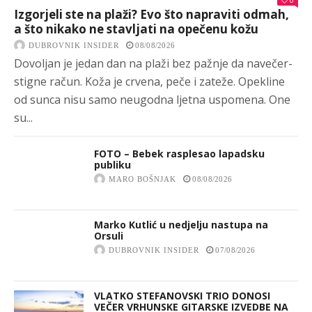
Izgorjeli ste na plaži? Evo što napraviti odmah,
a što nikako ne stavljati na opečenu kožu
DUBROVNIK INSIDER
08/08/2026
Dovoljan je jedan dan na plaži bez pažnje da navečer-
stigne račun. Koža je crvena, peče i zateže. Opekline
od sunca nisu samo neugodna ljetna uspomena. One
su...
FOTO – Bebek rasplesao lapadsku
publiku
MARO BOŠNJAK
08/08/2026
Marko Kutlić u nedjelju nastupa na
Orsuli
DUBROVNIK INSIDER
07/08/2026
VLATKO STEFANOVSKI TRIO DONOSI
VEČER VRHUNSKE GITARSKE IZVEDBE NA