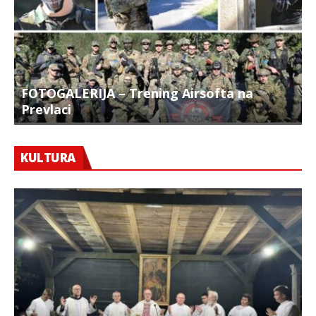
FOTOGALERIJA – Trening Airsofta na
Prevlaci
F
KULTURA