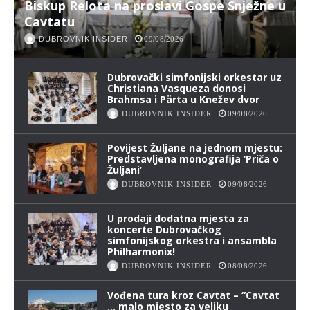
Biskup Relota na proslavi Gospe Snježne u
Cavtatu
DUBROVNIK INSIDER
09/08/2026
Dubrovački simfonijski orkestar uz
Christiana Vasqueza donosi
Brahmsa i Pärta u Knežev dvor
DUBROVNIK INSIDER
09/08/2026
Povijest Žuljane na jednom mjestu:
Predstavljena monografija ‘Priča o
Žuljani’
DUBROVNIK INSIDER
09/08/2026
U prodaji dodatna mjesta za
koncerte Dubrovačkog
simfonijskog orkestra i ansambla
Philharmonix!
DUBROVNIK INSIDER
08/08/2026
Vođena tura kroz Cavtat – “Cavtat
… malo mjesto za veliku