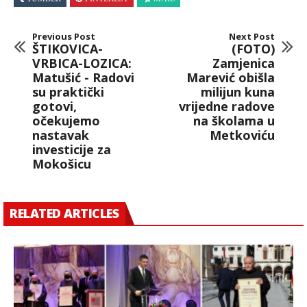
Previous Post
Next Post
ŠTIKOVICA-
(FOTO)
VRBICA-LOZICA:
Zamjenica
Matušić - Radovi
Marević obišla
su praktički
milijun kuna
gotovi,
vrijedne radove
očekujemo
na školama u
nastavak
Metkoviću
investicije za
Mokošicu
RELATED ARTICLES