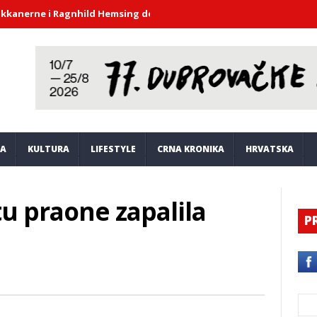
 i Ragnhild Hemsing donijeli duh barokne glazbe u atrij Kneževa 
JA
KULTURA
LIFESTYLE
CRNA KRONIKA
HRVATSKA
tu praone zapalila
P