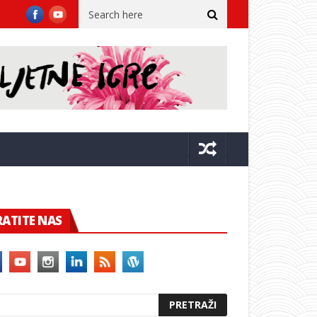
dvora
Župan sa suradnicima u Kninu na 31. obljetnici VRO Oluja 
RATITE NAS