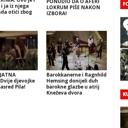
PONUDIO DA O AFERI
F
i ja iz njega
LOKRUM PIŠE NAKON
da otići zbog
IZBORA!
!
F
n
JATNA
Barokkanerne i Ragnhild
vije djevojke
Hemsing donijeli duh
asred Pila!
barokne glazbe u atrij
Kneževa dvora
K