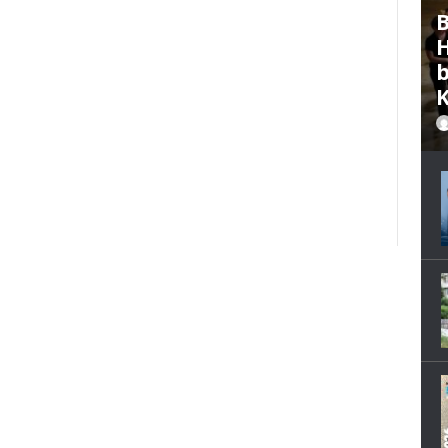
B
H
b