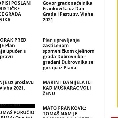
OPISI POSLANI
Govor gradonačelnika
RISTIČKE
Frankovića uz Dan
CE GRADA
Grada i Festu sv. Vlaha
NIKA
2021
KORAK PRED
Plan upravljanja
E Plan
zaštićenom
nja upućen u
spomeničkom cjelinom
spravu
grada Dubrovnika –
građani Dubrovnika se
guraju iz Plana
JE uz proslavu
MARIN I DANIJELA ILI
 Vlaha 2021.
KAD MUŠKARAC VOLI
ŽENU
MATO FRANKOVIĆ:
OMAŠ PORUČIO
TOMAŠ NAM JE
RIMA: Ovo je i