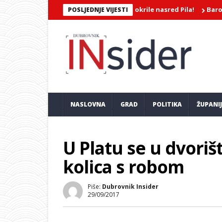
OJATNA SNIMKA/Dvije djevojke mokrile nasred Pila!
Barokkanerne
POSLJEDNJE VIJESTI
NASLOVNA
GRAD
POLITIKA
ŽUPANI
U Platu se u dvoriš
kolica s robom
Piše:
Dubrovnik Insider
29/09/2017