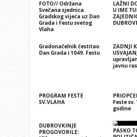
FOTO// Održana
LAŽNI D
Svečana sjednica
U IME TU
Gradskog vijeća uz Dan
ZAJEDNI
Grada i Festu svetog
DUBROV
Vlaha
Gradonačelnik čestitao
ZADNJI 
Dan Grada i 1049. Festu
USVAJANJ
upravlja
javnu ra
PROGRAM FESTE
PRIOPĆEN
SV.VLAHA
Feste sv.
godine
DUBROVKINJE
PASKO T
PROGOVORILE:
POLITIČA