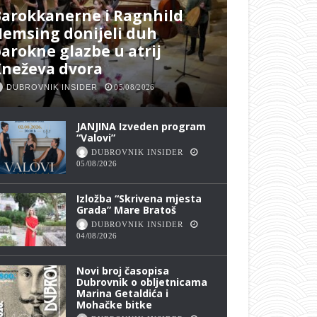
arokkanerne i Ragnhild
emsing donijeli duh
arokne glazbe u atrij
Kneževa dvora
DUBROVNIK INSIDER
05/08/2026
JANJINA Izveden program
“Valovi”
DUBROVNIK INSIDER
05/08/2026
Izložba “Skrivena mjesta
Grada” Mare Bratoš
DUBROVNIK INSIDER
04/08/2026
Novi broj časopisa
Dubrovnik o obljetnicama
Marina Getaldića i
Mohačke bitke