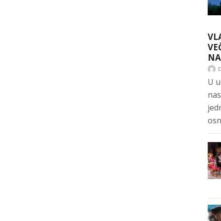
VL
VE
NA
U u
nas
jed
osn