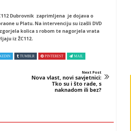
 ŽC112 Dubrovnik zaprimljena je dojava o
raone u Platu. Na intervenciju su izašli DVD
izgorjela kolica s robom te nagorjela vrata
vljaju iz ŽC112.
KEDIN
TUMBLR
PINTEREST
MAIL
Next Post
Nova vlast, novi savjetnici:
Tko su i što rade, s
naknadom ili bez?