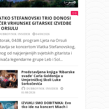
0
ATKO STEFANOVSKI TRIO DONOSI
ČER VRHUNSKE GITARSKE IZVEDBE
 ORSULU
DUBROVNIK INSIDER
04/08/2026
torak, 04.08. program Ljeta na Orsuli
tavlja se koncertom Vlatka Stefanovskog,
nog od najcjenjenijih svjetskih gitarista i
ivača legendarne grupe Leb i Sol....
Predstavljena knjiga ‘Ribarske
svađe’ Carla Goldonija u
Umjetničkoj školi Luke
Sorkočevića
DUBROVNIK INSIDER
01/08/2026
IZVUKLI SMO DOBITNIKA: Evo
tko ide na koncert Miach i