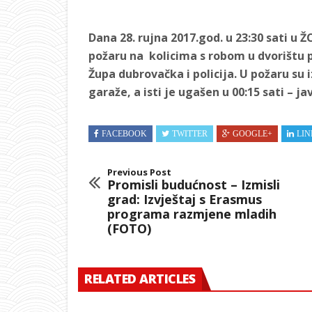
Dana 28. rujna 2017.god. u 23:30 sati u
požaru na kolicima s robom u dvorištu p
Župa dubrovačka i policija. U požaru su 
garaže, a isti je ugašen u 00:15 sati – ja
FACEBOOK
TWITTER
GOOGLE+
LIN
Previous Post
Promisli budućnost – Izmisli
grad: Izvještaj s Erasmus
programa razmjene mladih
(FOTO)
RELATED ARTICLES