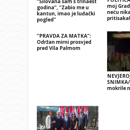
“Silovana sam s trinaest
moj Grad 
godina”, “Zabio me u
neću nika
kantun, imao je luđački
pritisaka
pogled”
“PRAVDA ZA MATKA”:
Održan mirni prosvjed
pred Vila Palmom
NEVJERO
SNIMKA/D
mokrile n