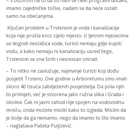
– S obzirom na to da su nam se neki programi dotakli,
imamo zajedničke točke, nadam se da neće ostati
samo na obećanjima.
Ključan problem u Trstenom je voda i kanalizacija
koja nije prošla kroz cijelo mjesto. U ljetnim mjesecima
se dogodi nestašica vode, turisti nemaju gdje kupiti
vodu, a kako nemaju ni kanalizaciju usred žege,
Trstenom se zna širiti i nesnosan smrad.
– To nitko ne zaslužuje, najmanje turisti koji dođu
posjetit Trsteno. Ove godine u Arboretumu smo imali
skoro 40 tisuća zabilježenih posjetitelja. Da pola njih
to primijeti, već je stvorena jako ružna slika i Grada i
okolice. Čak ni javni zahod nije spojen na vodovodnu
mrežu, onda možete misliti kako to izgleda. Mislim da
je bolje da ga nemamo, nego da imamo to što imamo
– naglašava Pašeta Puljizević.