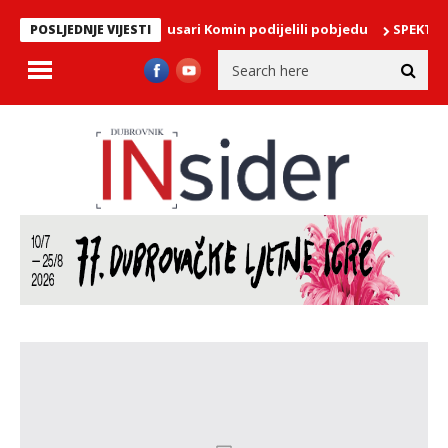
ađa: Crni put i Gusari Komin podijelili pobjedu
SPEKTAKL NA NERE
POSLJEDNJE VIJESTI