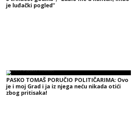
je luđački pogled”
PASKO TOMAŠ PORUČIO POLITIČARIMA: Ovo
je i moj Grad i ja iz njega neću nikada otići
zbog pritisaka!