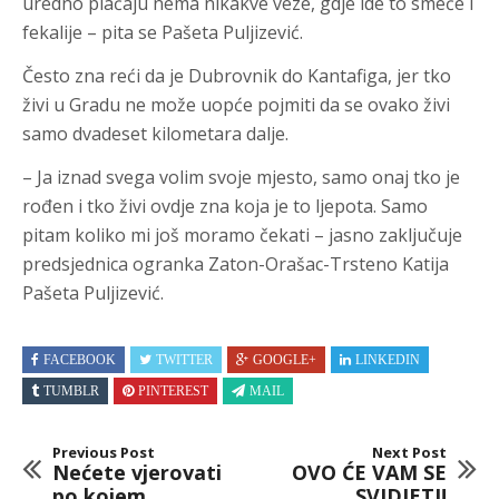
uredno plaćaju nema nikakve veze, gdje ide to smeće i
fekalije – pita se Pašeta Puljizević.
Često zna reći da je Dubrovnik do Kantafiga, jer tko
živi u Gradu ne može uopće pojmiti da se ovako živi
samo dvadeset kilometara dalje.
– Ja iznad svega volim svoje mjesto, samo onaj tko je
rođen i tko živi ovdje zna koja je to ljepota. Samo
pitam koliko mi još moramo čekati – jasno zaključuje
predsjednica ogranka Zaton-Orašac-Trsteno Katija
Pašeta Puljizević.
FACEBOOK
TWITTER
GOOGLE+
LINKEDIN
TUMBLR
PINTEREST
MAIL
Previous Post
Next Post
Nećete vjerovati
OVO ĆE VAM SE
po kojem
SVIDJETI!