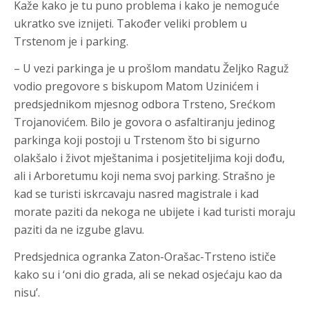
Kaže kako je tu puno problema i kako je nemoguće
ukratko sve iznijeti. Također veliki problem u
Trstenom je i parking.
– U vezi parkinga je u prošlom mandatu Željko Raguž
vodio pregovore s biskupom Matom Uzinićem i
predsjednikom mjesnog odbora Trsteno, Srećkom
Trojanovićem. Bilo je govora o asfaltiranju jedinog
parkinga koji postoji u Trstenom što bi sigurno
olakšalo i život mještanima i posjetiteljima koji dođu,
ali i Arboretumu koji nema svoj parking. Strašno je
kad se turisti iskrcavaju nasred magistrale i kad
morate paziti da nekoga ne ubijete i kad turisti moraju
paziti da ne izgube glavu.
Predsjednica ogranka Zaton-Orašac-Trsteno ističe
kako su i ‘oni dio grada, ali se nekad osjećaju kao da
nisu’.