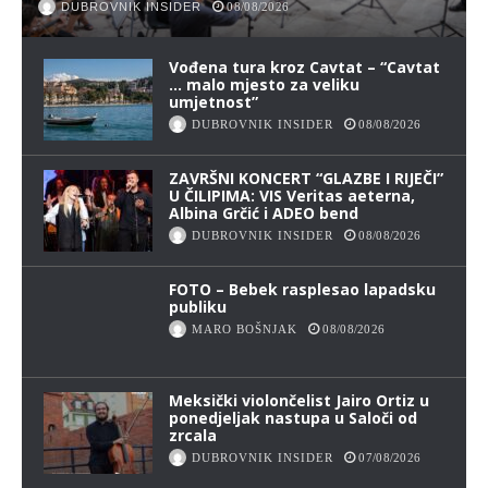
DUBROVNIK INSIDER
08/08/2026
Vođena tura kroz Cavtat – “Cavtat
… malo mjesto za veliku
umjetnost”
DUBROVNIK INSIDER
08/08/2026
ZAVRŠNI KONCERT “GLAZBE I RIJEČI”
U ČILIPIMA: VIS Veritas aeterna,
Albina Grčić i ADEO bend
DUBROVNIK INSIDER
08/08/2026
FOTO – Bebek rasplesao lapadsku
publiku
MARO BOŠNJAK
08/08/2026
Meksički violončelist Jairo Ortiz u
ponedjeljak nastupa u Saloči od
zrcala
DUBROVNIK INSIDER
07/08/2026