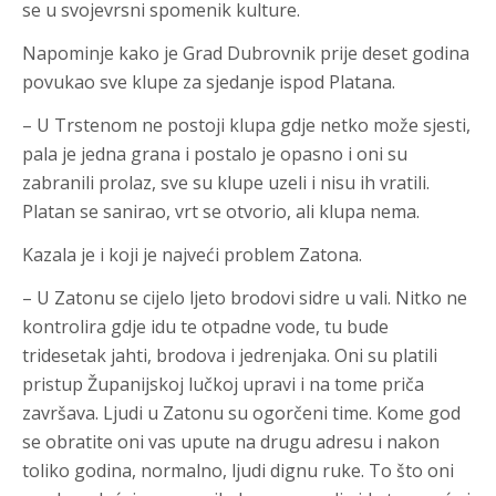
se u svojevrsni spomenik kulture.
Napominje kako je Grad Dubrovnik prije deset godina
povukao sve klupe za sjedanje ispod Platana.
– U Trstenom ne postoji klupa gdje netko može sjesti,
pala je jedna grana i postalo je opasno i oni su
zabranili prolaz, sve su klupe uzeli i nisu ih vratili.
Platan se sanirao, vrt se otvorio, ali klupa nema.
Kazala je i koji je najveći problem Zatona.
– U Zatonu se cijelo ljeto brodovi sidre u vali. Nitko ne
kontrolira gdje idu te otpadne vode, tu bude
tridesetak jahti, brodova i jedrenjaka. Oni su platili
pristup Županijskoj lučkoj upravi i na tome priča
završava. Ljudi u Zatonu su ogorčeni time. Kome god
se obratite oni vas upute na drugu adresu i nakon
toliko godina, normalno, ljudi dignu ruke. To što oni