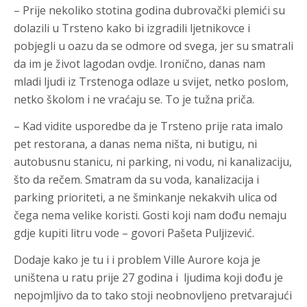
– Prije nekoliko stotina godina dubrovački plemići su
dolazili u Trsteno kako bi izgradili ljetnikovce i
pobjegli u oazu da se odmore od svega, jer su smatrali
da im je život lagodan ovdje. Ironično, danas nam
mladi ljudi iz Trstenoga odlaze u svijet, netko poslom,
netko školom i ne vraćaju se. To je tužna priča.
– Kad vidite usporedbe da je Trsteno prije rata imalo
pet restorana, a danas nema ništa, ni butigu, ni
autobusnu stanicu, ni parking, ni vodu, ni kanalizaciju,
što da rečem. Smatram da su voda, kanalizacija i
parking prioriteti, a ne šminkanje nekakvih ulica od
čega nema velike koristi. Gosti koji nam dođu nemaju
gdje kupiti litru vode – govori Pašeta Puljizević.
Dodaje kako je tu i i problem Ville Aurore koja je
uništena u ratu prije 27 godina i ljudima koji dođu je
nepojmljivo da to tako stoji neobnovljeno pretvarajući