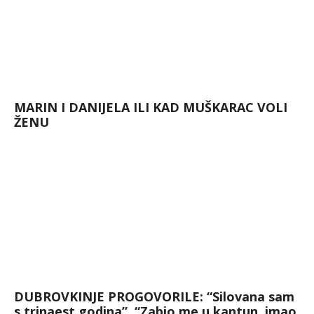
MARIN I DANIJELA ILI KAD MUŠKARAC VOLI
ŽENU
DUBROVKINJE PROGOVORILE: “Silovana sam
s trinaest godina”, “Zabio me u kantun, imao