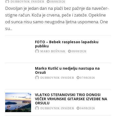
DUBROVNIK INSIDER
08/08/2026
Dovoljan je jedan dan na plaži bez pažnje da navečer-
stigne račun. Koža je crvena, peče i zateže. Opekline
od sunca nisu samo neugodna ljetna uspomena. One
su...
FOTO – Bebek rasplesao lapadsku
publiku
MARO BOŠNJAK
08/08/2026
Marko Kutlić u nedjelju nastupa na
Orsuli
DUBROVNIK INSIDER
07/08/2026
VLATKO STEFANOVSKI TRIO DONOSI
VEČER VRHUNSKE GITARSKE IZVEDBE NA
ORSULU
DUBROVNIK INSIDER
04/08/2026