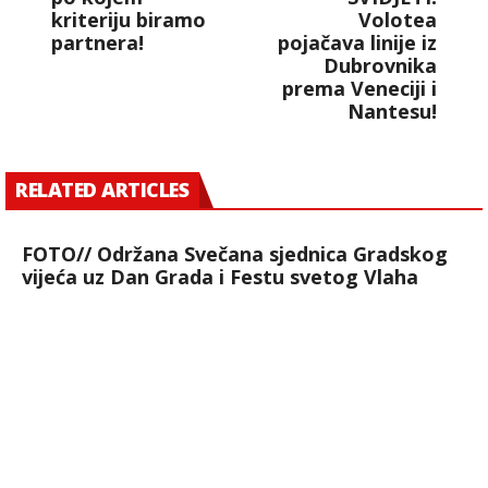
kriteriju biramo
Volotea
partnera!
pojačava linije iz
Dubrovnika
prema Veneciji i
Nantesu!
RELATED ARTICLES
FOTO// Održana Svečana sjednica Gradskog
vijeća uz Dan Grada i Festu svetog Vlaha