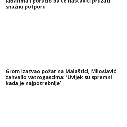
lađarima i poručio da će nastaviti pružati
snažnu potporu
Grom izazvao požar na Malaštici, Miloslavić
zahvalio vatrogascima: ‘Uvijek su spremni
kada je najpotrebnije’