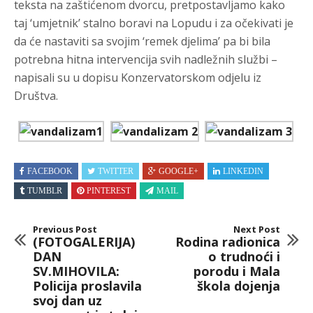
teksta na zaštićenom dvorcu, pretpostavljamo kako
taj ‘umjetnik’ stalno boravi na Lopudu i za očekivati je
da će nastaviti sa svojim ‘remek djelima’ pa bi bila
potrebna hitna intervencija svih nadležnih službi –
napisali su u dopisu Konzervatorskom odjelu iz
Društva.
FACEBOOK
TWITTER
GOOGLE+
LINKEDIN
TUMBLR
PINTEREST
MAIL
Previous Post
Next Post
(FOTOGALERIJA)
Rodina radionica
DAN
o trudnoći i
SV.MIHOVILA:
porodu i Mala
Policija proslavila
škola dojenja
svoj dan uz