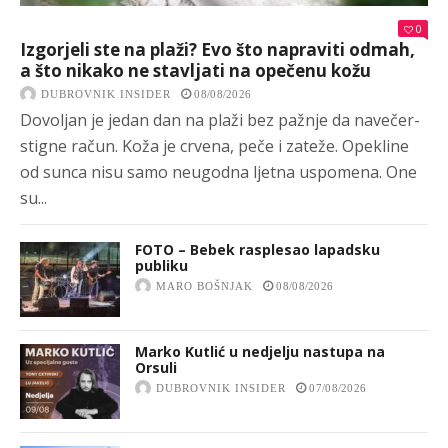
0
Izgorjeli ste na plaži? Evo što napraviti odmah,
a što nikako ne stavljati na opečenu kožu
DUBROVNIK INSIDER
08/08/2026
Dovoljan je jedan dan na plaži bez pažnje da navečer-
stigne račun. Koža je crvena, peče i zateže. Opekline
od sunca nisu samo neugodna ljetna uspomena. One
su...
FOTO – Bebek rasplesao lapadsku
publiku
MARO BOŠNJAK
08/08/2026
Marko Kutlić u nedjelju nastupa na
Orsuli
DUBROVNIK INSIDER
07/08/2026