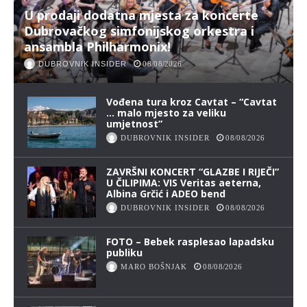
U prodaji dodatna mjesta za koncerte
Dubrovačkog simfonijskog orkestra i
ansambla Philharmonix!
DUBROVNIK INSIDER
08/08/2026
Vođena tura kroz Cavtat – “Cavtat
… malo mjesto za veliku
umjetnost”
DUBROVNIK INSIDER
08/08/2026
ZAVRŠNI KONCERT “GLAZBE I RIJEČI”
U ČILIPIMA: VIS Veritas aeterna,
Albina Grčić i ADEO bend
DUBROVNIK INSIDER
08/08/2026
FOTO – Bebek rasplesao lapadsku
publiku
MARO BOŠNJAK
08/08/2026