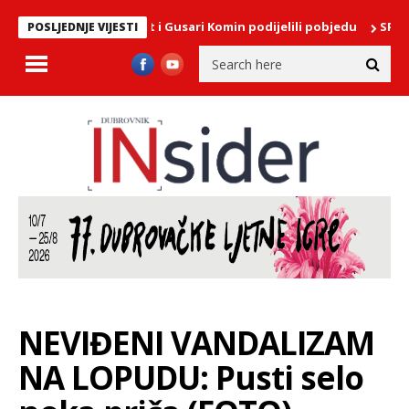
a lađa: Crni put i Gusari Komin podijelili pobjedu
SPEKTAKL NA N
POSLJEDNJE VIJESTI
NEVIĐENI VANDALIZAM
NA LOPUDU: Pusti selo