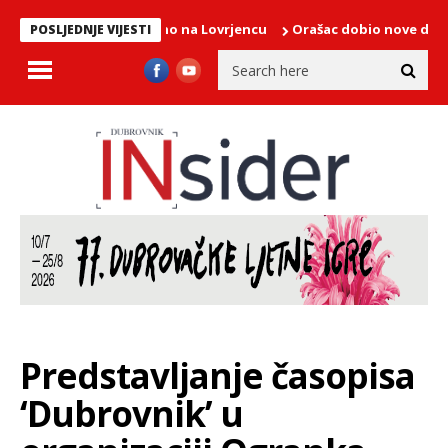
a od sutra ponovno na Lovrjencu
Orašac dobio nove dijelove mre
POSLJEDNJE VIJESTI
Predstavljanje časopisa
‘Dubrovnik’ u