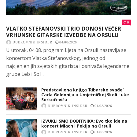
0
VLATKO STEFANOVSKI TRIO DONOSI VEČER
VRHUNSKE GITARSKE IZVEDBE NA ORSULU
DUBROVNIK INSIDER
04/08/2026
U utorak, 04.08. program Ljeta na Orsuli nastavlja se
koncertom Vlatka Stefanovskog, jednog od
najcjenjenijih svjetskih gitarista i osnivača legendarne
grupe Leb i Sol....
Predstavljena knjiga ‘Ribarske svađe’
Carla Goldonija u Umjetničkoj školi Luke
Sorkočevića
DUBROVNIK INSIDER
01/08/2026
IZVUKLI SMO DOBITNIKA: Evo tko ide na
koncert Miach i Pekija na Orsuli
DUBROVNIK INSIDER
01/08/2026