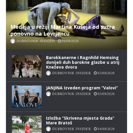
Medeja u režiji Martina Kušeja od sutra
ponovno na Lovrjencu
DUBROVNIK INSIDER
06/08/2026
Barokkanerne i Ragnhild Hemsing
donijeli duh barokne glazbe u atrij
Kneževa dvora
DUBROVNIK INSIDER
05/08/2026
JANJINA Izveden program “Valovi”
DUBROVNIK INSIDER
05/08/2026
Izložba “Skrivena mjesta Grada”
Mare Bratoš
DUBROVNIK INSIDER
04/08/2026