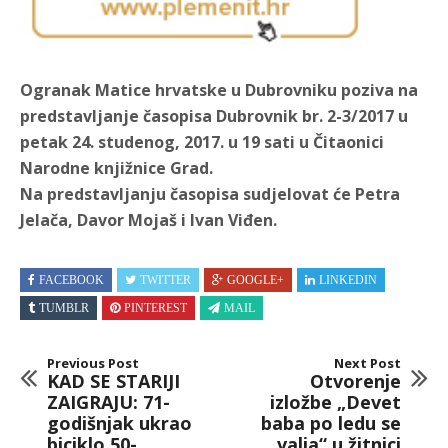
Ogranak Matice hrvatske u Dubrovniku poziva na
predstavljanje časopisa Dubrovnik br. 2-3/2017 u
petak 24. studenog, 2017. u 19 sati u Čitaonici
Narodne knjižnice Grad.
Na predstavljanju časopisa sudjelovat će Petra
Jelača, Davor Mojaš i Ivan Viđen.
FACEBOOK
TWITTER
GOOGLE+
LINKEDIN
TUMBLR
PINTEREST
MAIL
Previous Post
Next Post
KAD SE STARIJI
Otvorenje
ZAIGRAJU: 71-
izložbe „Devet
godišnjak ukrao
baba po ledu se
biciklo 50-
valja“ u žitnici