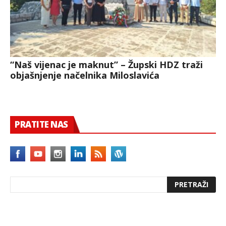
“Naš vijenac je maknut” – Župski HDZ traži
objašnjenje načelnika Miloslavića
PRATITE NAS